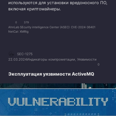
используются для установки вредоносного ПО,
включая криптомайнеры.
0
379
AhnLab SEcurity intelligence Center (ASEC)
CVE-2024-36401
NetCat
XMRig
SEC-1275
22.03.2024
Индикаторы компрометации
,
Уязвимости
0
Эксплуатация уязвимости ActiveMQ