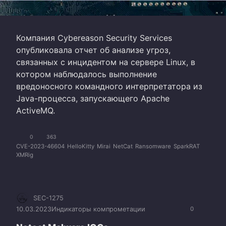
Компания Cybereason Security Services
опубликовала отчет об анализе угроз,
связанных с инцидентом на сервере Linux, в
котором наблюдалось выполнение
вредоносного командного интерпретатора из
Java-процесса, запускающего Apache
ActiveMQ.
0
363
CVE-2023-46604
HelloKitty
Mirai
NetCat
Ransomware
SparkRAT
XMRig
SEC-1275
10.03.2023
Индикаторы компрометации
0