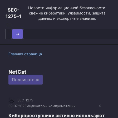
Перейти
Новости информационной безопасности:
к
SEC-
свежие кибератаки, уязвимости, защита
контенту
1275-1
данных и экспертные анализы.
Search
for:
Главная страница
NetCat
Подписаться
SEC-1275
09.07.2025
Индикаторы компрометации
0
Киберпреступники активно используют