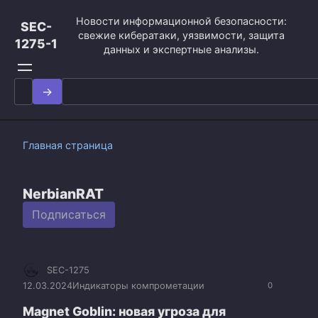
Перейти
Новости информационной безопасности:
к
SEC-
свежие кибератаки, уязвимости, защита
контенту
1275-1
данных и экспертные анализы.
Search
for:
Главная страница
NerbianRAT
Подписаться
SEC-1275
12.03.2024
Индикаторы компрометации
0
Magnet Goblin: новая угроза для