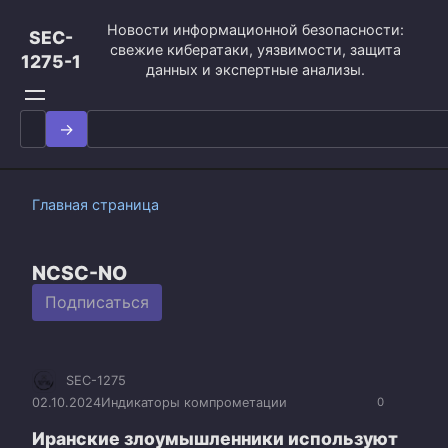
Перейти
Новости информационной безопасности:
к
SEC-
свежие кибератаки, уязвимости, защита
контенту
1275-1
данных и экспертные анализы.
Search
for:
Главная страница
NCSC-NO
Подписаться
SEC-1275
02.10.2024
Индикаторы компрометации
0
Иранские злоумышленники используют