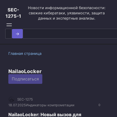
Перейти
Новости информационной безопасности:
к
SEC-
свежие кибератаки, уязвимости, защита
контенту
1275-1
данных и экспертные анализы.
Search
for:
Главная страница
NailaoLocker
Подписаться
SEC-1275
18.07.2025
Индикаторы компрометации
0
NailaoLocker: Новый вызов для