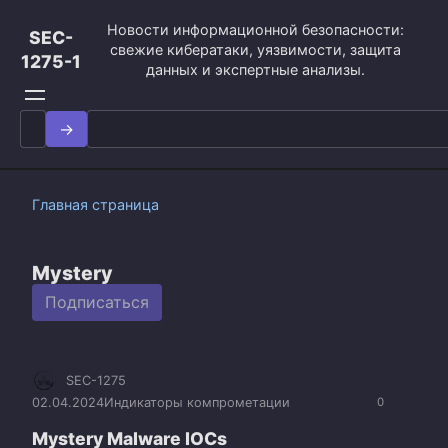
Перейти
Новости информационной безопасности:
к
SEC-
свежие кибератаки, уязвимости, защита
контенту
1275-1
данных и экспертные анализы.
Search
for:
Главная страница
Mystery
Подписаться
SEC-1275
02.04.2024
Индикаторы компрометации
0
Mystery Malware IOCs