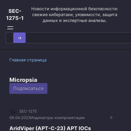
Перейти
Новости информационной безопасности:
к
SEC-
свежие кибератаки, уязвимости, защита
контенту
1275-1
данных и экспертные анализы.
Search
for:
Главная страница
Micropsia
Подписаться
SEC-1275
06.04.2023
Индикаторы компрометации
0
AridViper (APT-C-23) APT IOCs