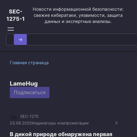
Перейти
Новости информационной безопасности:
к
SEC-
свежие кибератаки, уязвимости, защита
контенту
1275-1
данных и экспертные анализы.
Search
for:
Главная страница
LameHug
Подписаться
SEC-1275
23.09.2025
Индикаторы компрометации
0
В дикой природе обнаружена первая