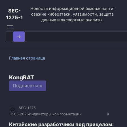
Перейти
Новости информационной безопасности:
к
SEC-
свежие кибератаки, уязвимости, защита
контенту
1275-1
данных и экспертные анализы.
Search
for:
Главная страница
KongRAT
Подписаться
SEC-1275
12.05.2026
Индикаторы компрометации
0
Китайские разработчики под прицелом: