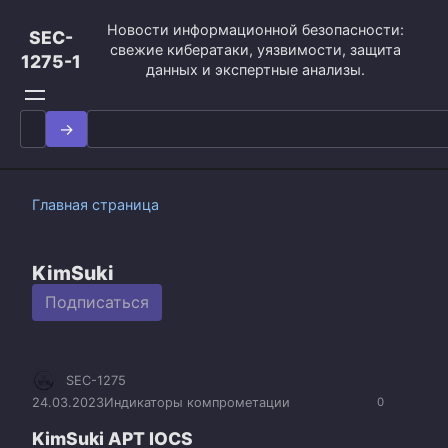
Перейти
Новости информационной безопасности:
к
SEC-
свежие кибератаки, уязвимости, защита
контенту
1275-1
данных и экспертные анализы.
Search
for:
Главная страница
KimSuki
Подписаться
SEC-1275
24.03.2023
Индикаторы компрометации
0
KimSuki APT IOCS