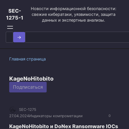
Перейти
Новости информационной безопасности:
к
SEC-
свежие кибератаки, уязвимости, защита
контенту
1275-1
данных и экспертные анализы.
Search
for:
Главная страница
KageNoHitobito
Подписаться
SEC-1275
27.04.2024
Индикаторы компрометации
0
KageNoHitobito и DoNex Ransomware IOCs