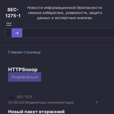
Перейти
Новости информационной безопасности:
к
SEC-
свежие кибератаки, уязвимости, защита
контенту
1275-1
данных и экспертные анализы.
Search
for:
Главная страница
HTTPSnoop
Подписаться
SEC-1275
20.09.2023
Индикаторы компрометации
0
Новый пакет вторжений