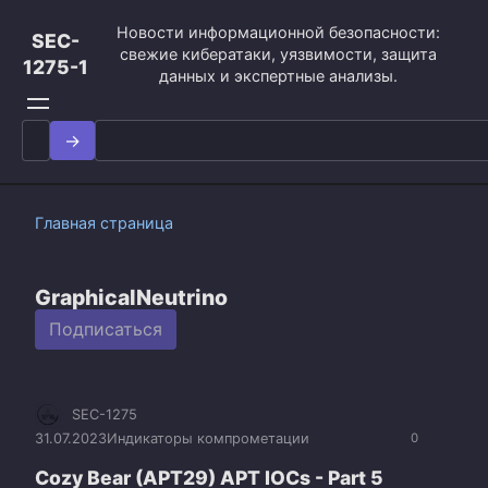
Перейти
Новости информационной безопасности:
к
SEC-
свежие кибератаки, уязвимости, защита
контенту
1275-1
данных и экспертные анализы.
Search
for:
Главная страница
GraphicalNeutrino
Подписаться
SEC-1275
31.07.2023
Индикаторы компрометации
0
Cozy Bear (APT29) APT IOCs - Part 5