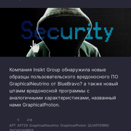
Компания Insikt Group обнаружила новые
образцы пользовательского вредоносного ПО
GraphicalNeutrino от BlueBravo? а также новый
штамм вредоносной программы с
аналогичными характеристиками, названный
нами GraphicalProton.
0
418
APT
APT29
GraphicalNeutrino
GraphicalProton
QUARTERRIG
SNOWYAMBER