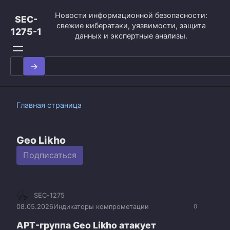
Перейти
Новости информационной безопасности:
к
SEC-
свежие кибератаки, уязвимости, защита
контенту
1275-1
данных и экспертные анализы.
Search
for:
Главная страница
Geo Likho
Подписаться
SEC-1275
08.05.2026
Индикаторы компрометации
0
APT-группа Geo Likho атакует