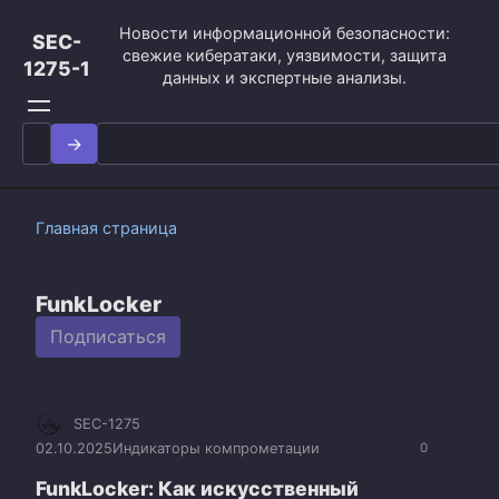
Перейти
Новости информационной безопасности:
к
SEC-
свежие кибератаки, уязвимости, защита
контенту
1275-1
данных и экспертные анализы.
Search
for:
Главная страница
FunkLocker
Подписаться
SEC-1275
02.10.2025
Индикаторы компрометации
0
FunkLocker: Как искусственный