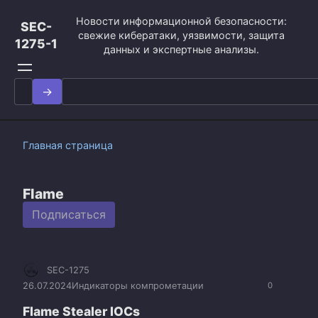
Перейти
Новости информационной безопасности:
к
SEC-
свежие кибератаки, уязвимости, защита
контенту
1275-1
данных и экспертные анализы.
Search
for:
Главная страница
Flame
Подписаться
SEC-1275
26.07.2024
Индикаторы компрометации
0
Flame Stealer IOCs