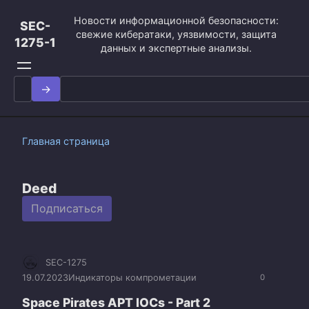
Перейти
Новости информационной безопасности:
к
SEC-
свежие кибератаки, уязвимости, защита
контенту
1275-1
данных и экспертные анализы.
Search
for:
Главная страница
Deed
Подписаться
SEC-1275
19.07.2023
Индикаторы компрометации
0
Space Pirates APT IOCs - Part 2