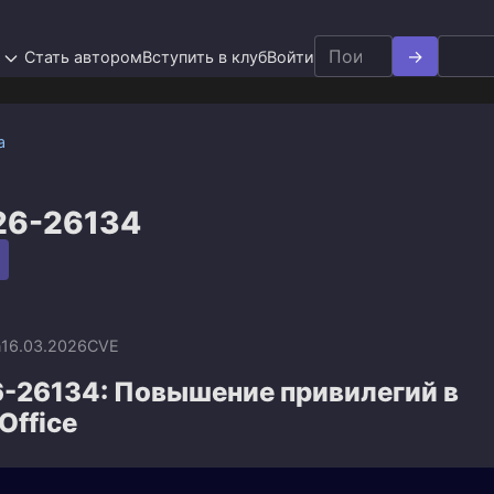
Search
Стать автором
Вступить в клуб
Войти
for:
а
26-26134
n
16.03.2026
CVE
-26134: Повышение привилегий в
Office