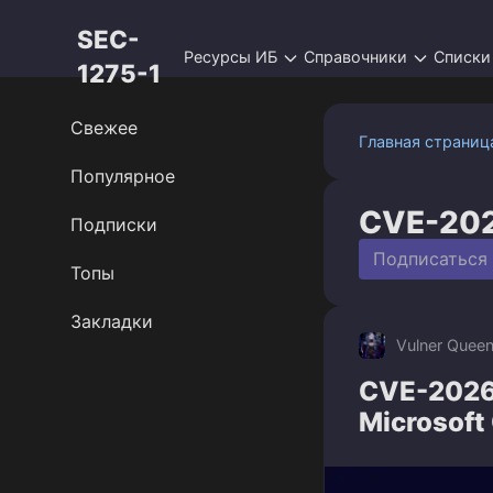
Перейти
SEC-
к
Ресурсы ИБ
Справочники
Списки
контенту
1275-1
Свежее
Главная страниц
Популярное
CVE-20
Подписки
Подписаться
Топы
Закладки
Vulner Quee
CVE-2026
Microsoft 