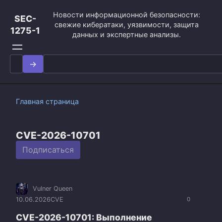
Перейти
Новости информационной безопасности:
к
SEC-
свежие кибератаки, уязвимости, защита
контенту
1275-1
данных и экспертные анализы.
Search
for:
Главная страница
CVE-2026-10701
Подписаться
Vulner Queen
10.06.2026
CVE
0
CVE-2026-10701: Выполнение