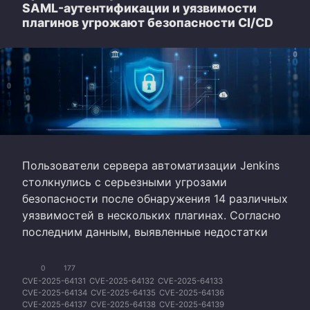
SAML-аутентификации и уязвимости
плагинов угрожают безопасности CI/CD
Пользователи сервера автоматизации Jenkins
столкнулись с серьезными угрозами
безопасности после обнаружения 14 различных
уязвимостей в нескольких плагинах. Согласно
последним данным, выявленные недостатки
0
177
CVE-2025-64131
CVE-2025-64132
CVE-2025-64133
CVE-2025-64134
CVE-2025-64135
CVE-2025-64136
CVE-2025-64137
CVE-2025-64138
CVE-2025-64139