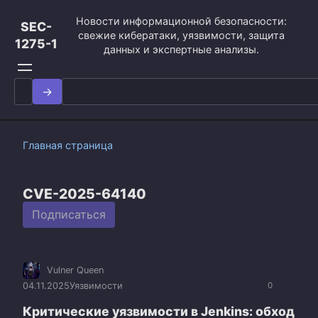
Перейти
Новости информационной безопасности:
к
SEC-
свежие кибератаки, уязвимости, защита
контенту
1275-1
данных и экспертные анализы.
Search
for:
Главная страница
CVE-2025-64140
Подписаться
Vulner Queen
04.11.2025
Уязвимости
0
Критические уязвимости в Jenkins: обход