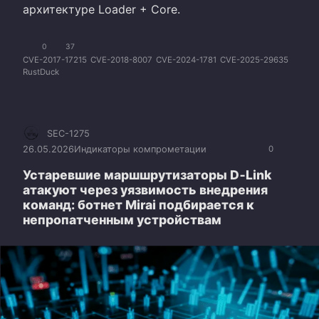
архитектуре Loader + Core.
0
37
CVE-2017-17215
CVE-2018-8007
CVE-2024-1781
CVE-2025-29635
RustDuck
SEC-1275
26.05.2026
Индикаторы компрометации
0
Устаревшие маршшрутизаторы D‑Link
атакуют через уязвимость внедрения
команд: ботнет Mirai подбирается к
непропатченным устройствам