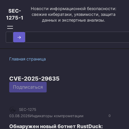
Перейти
Новости информационной безопасности:
к
SEC-
свежие кибератаки, уязвимости, защита
контенту
1275-1
данных и экспертные анализы.
Search
for:
Главная страница
CVE-2025-29635
Подписаться
SEC-1275
03.08.2026
Индикаторы компрометации
0
Обнаружен новый ботнет RustDuck: