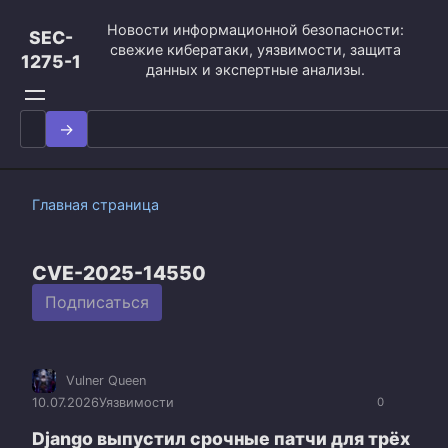
Перейти
Новости информационной безопасности:
к
SEC-
свежие кибератаки, уязвимости, защита
контенту
1275-1
данных и экспертные анализы.
Search
for:
Главная страница
CVE-2025-14550
Подписаться
Vulner Queen
10.07.2026
Уязвимости
0
Django выпустил срочные патчи для трёх