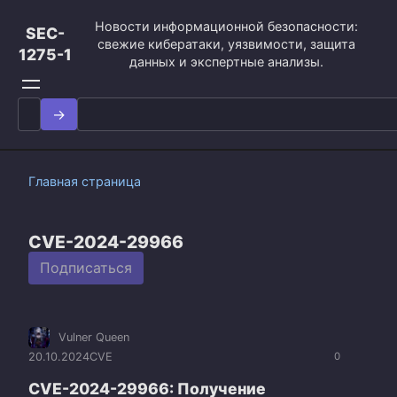
Перейти
Новости информационной безопасности:
к
SEC-
свежие кибератаки, уязвимости, защита
контенту
1275-1
данных и экспертные анализы.
Search
for:
Главная страница
CVE-2024-29966
Подписаться
Vulner Queen
20.10.2024
CVE
0
CVE-2024-29966: Получение