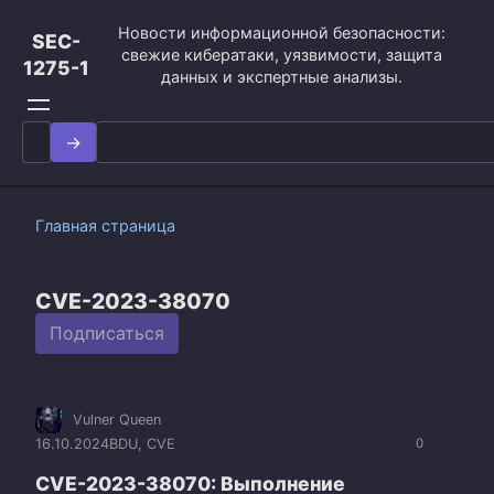
Перейти
Новости информационной безопасности:
к
SEC-
свежие кибератаки, уязвимости, защита
контенту
1275-1
данных и экспертные анализы.
Search
for:
Главная страница
CVE-2023-38070
Подписаться
Vulner Queen
16.10.2024
BDU
,
CVE
0
CVE-2023-38070: Выполнение