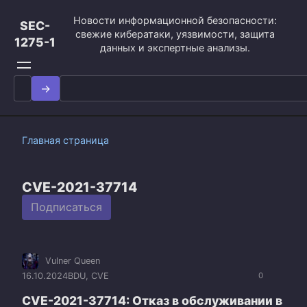
Перейти
Новости информационной безопасности:
к
SEC-
свежие кибератаки, уязвимости, защита
контенту
1275-1
данных и экспертные анализы.
Search
for:
Главная страница
CVE-2021-37714
Подписаться
Vulner Queen
16.10.2024
BDU
,
CVE
0
CVE-2021-37714: Отказ в обслуживании в