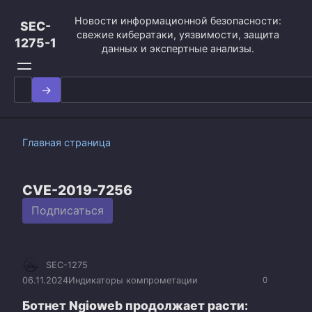
Перейти
Новости информационной безопасности:
к
SEC-
свежие кибератаки, уязвимости, защита
контенту
1275-1
данных и экспертные анализы.
Search
for:
Главная страница
CVE-2019-7256
Подписаться
SEC-1275
06.11.2024
Индикаторы компрометации
0
Ботнет Ngioweb продолжает расти: