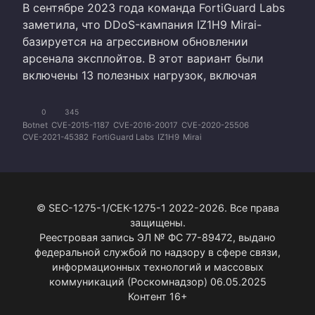
В сентябре 2023 года команда FortiGuard Labs
CVE-2024-10914
CVE-2024-11120
CVE-2024-12847
CVE-2024-12856
CVE-2024-14007
CVE-2024-27348
заметила, что DDoS-кампания IZ1H9 Mirai-
CVE-2024-30891
CVE-2024-3721
CVE-2024-4582
базируется на агрессивном обновлении
CVE-2024-53944
CVE-2024-7120
CVE-2024-9001
CVE-2024-9644
CVE-2025-1316
CVE-2025-20281
CVE-2025-24016
арсенала эксплойтов. В этот вариант были
CVE-2025-24893
CVE-2025-32756
CVE-2025-34029
включены 13 полезных нагрузок, включая
CVE-2025-34036
CVE-2025-34037
CVE-2025-34043
CVE-2025-34051
CVE-2025-34117
CVE-2025-34129
CVE-2025-37164
CVE-2025-3987
CVE-2025-4008
0
345
CVE-2025-47812
CVE-2025-48827
CVE-2025-52089
Botnet
CVE-2015-1187
CVE-2016-20017
CVE-2020-25506
CVE-2025-55182
CVE-2025-57296
CVE-2025-62593
CVE-2021-45382
FortiGuard Labs
IZ1H9
Mirai
CVE-2025-6896
CVE-2025-7414
CVE-2025-7673
CVE-2025-7769
CVE-2025-8937
CVE-2025-9528
RondoDoX
© SEC-1275-1/СЕК-1275-1 2022-2026. Все права
защищены.
Реестровая запись ЭЛ № ФС 77-89472, выдано
федеральной службой по надзору в сфере связи,
информационных технологий и массовых
коммуникаций (Роскомнадзор) 06.05.2025
Контент 16+