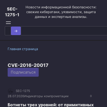
Перейти
Новости информационной безопасности:
к
SEC-
свежие кибератаки, уязвимости, защита
контенту
1275-1
данных и экспертные анализы.
Search
for:
Главная страница
CVE-2016-20017
Подписаться
SEC-1275
28.07.2026
Индикаторы компрометации
0
Ботнеты трех уровней: от примитивных