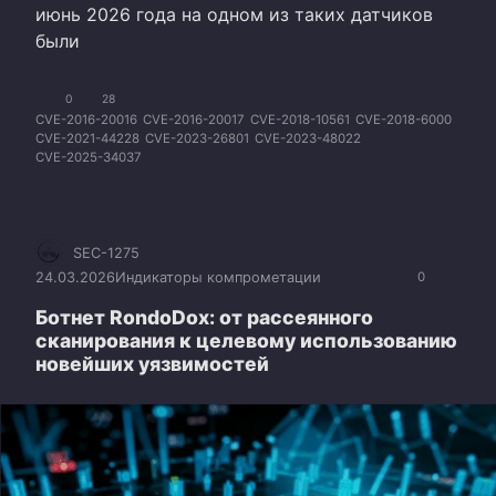
июнь 2026 года на одном из таких датчиков
были
0
28
CVE-2016-20016
CVE-2016-20017
CVE-2018-10561
CVE-2018-6000
CVE-2021-44228
CVE-2023-26801
CVE-2023-48022
CVE-2025-34037
SEC-1275
24.03.2026
Индикаторы компрометации
0
Ботнет RondoDox: от рассеянного
сканирования к целевому использованию
новейших уязвимостей