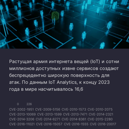
Растущая армия интернета вещей (IoT) и сотни
миллионов доступных извне сервисов создают
беспрецедентно широкую поверхность для
атак. По данным IoT Analytics, к концу 2023
года в мире насчитывалось 16,6
0
226
CVE-2002-1951
CVE-2009-5156
CVE-2010-1573
CVE-2010-2075
CVE-2013-10069
CVE-2013-1599
CVE-2013-7471
CVE-2014-2321
CVE-2014-3206
CVE-2014-6271
CVE-2014-8361
CVE-2015-2280
CVE-2016-11021
CVE-2016-15057
CVE-2016-1555
CVE-2016-20017
CVE-2016-5674
CVE-2016-6277
CVE-2016-6563
CVE-2017-10271