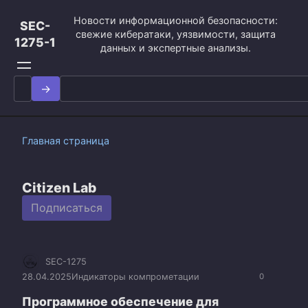
Перейти
Новости информационной безопасности:
к
SEC-
свежие кибератаки, уязвимости, защита
контенту
1275-1
данных и экспертные анализы.
Search
for:
Главная страница
Citizen Lab
Подписаться
SEC-1275
28.04.2025
Индикаторы компрометации
0
Программное обеспечение для