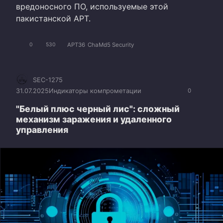
вредоносного ПО, используемые этой
пакистанской APT.
APT36
ChaMd5 Security
0
530
SEC-1275
31.07.2025
Индикаторы компрометации
0
"Белый плюс черный лис": сложный
механизм заражения и удаленного
управления