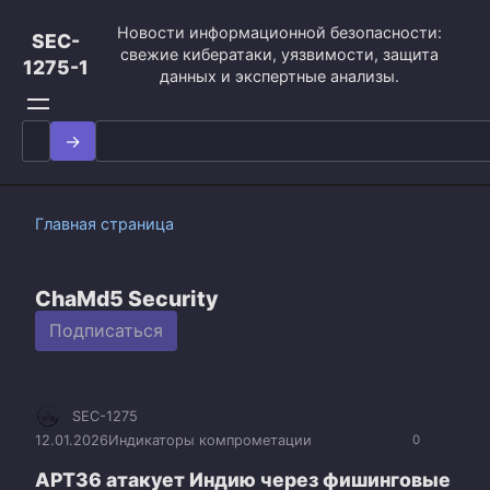
Перейти
Новости информационной безопасности:
к
SEC-
свежие кибератаки, уязвимости, защита
контенту
1275-1
данных и экспертные анализы.
Search
for:
Главная страница
ChaMd5 Security
Подписаться
SEC-1275
12.01.2026
Индикаторы компрометации
0
APT36 атакует Индию через фишинговые