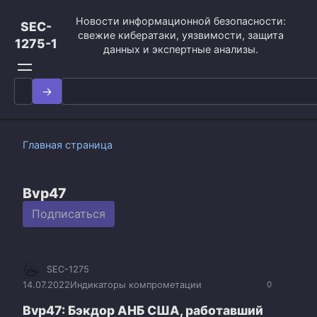
Перейти
Новости информационной безопасности:
к
SEC-
свежие кибератаки, уязвимости, защита
контенту
1275-1
данных и экспертные анализы.
Search
for:
Главная страница
Bvp47
Подписаться
SEC-1275
14.07.2022
Индикаторы компрометации
0
Bvp47: Бэкдор АНБ США, работавший