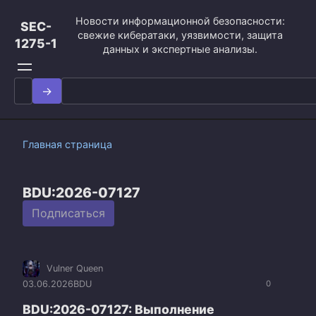
Перейти
Новости информационной безопасности:
к
SEC-
свежие кибератаки, уязвимости, защита
контенту
1275-1
данных и экспертные анализы.
Search
for:
Главная страница
BDU:2026-07127
Подписаться
Vulner Queen
03.06.2026
BDU
0
BDU:2026-07127: Выполнение