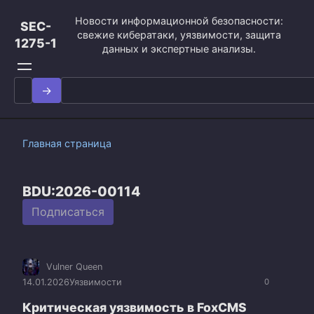
Перейти
Новости информационной безопасности:
к
SEC-
свежие кибератаки, уязвимости, защита
контенту
1275-1
данных и экспертные анализы.
Search
for:
Главная страница
BDU:2026-00114
Подписаться
Vulner Queen
14.01.2026
Уязвимости
0
Критическая уязвимость в FoxCMS