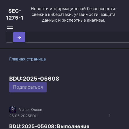
Перейти
Новости информационной безопасности:
к
SEC-
свежие кибератаки, уязвимости, защита
контенту
1275-1
данных и экспертные анализы.
Search
for:
Главная страница
BDU:2025-05608
Подписаться
Vulner Queen
26.05.2025
BDU
1
BDU:2025-05608: Выполнение