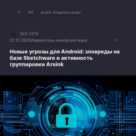
Arsink
Zimperium zLabs
0
262
SEC-1275
02.12.2025
Индикаторы компрометации
0
Новые угрозы для Android: зловреды на
базе Sketchware и активность
группировки Arsink