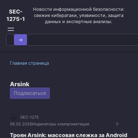
Перейти
Новости информационной безопасности:
к
SEC-
свежие кибератаки, уязвимости, защита
контенту
1275-1
данных и экспертные анализы.
Search
for:
Главная страница
Arsink
Подписаться
SEC-1275
06.02.2026
Индикаторы компрометации
0
Троян Arsink: массовая слежка за Android