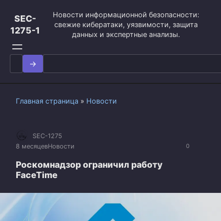
Перейти
Новости информационной безопасности:
к
SEC-
свежие кибератаки, уязвимости, защита
контенту
1275-1
данных и экспертные анализы.
Search
for:
Главная страница
»
Новости
SEC-1275
8 месяцев
Новости
0
Роскомнадзор ограничил работу
FaceTime