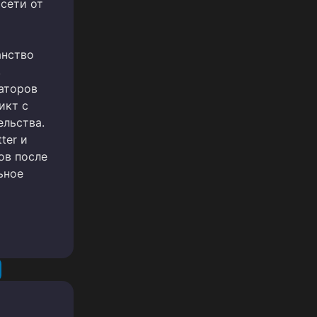
сети от
анство
в
аторов
икт с
ельства.
ter и
ов после
ьное