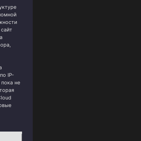
уктуре
ономной
ожности
 сайт
а
ора,
а
по IP-
 пока не
оторая
Cloud
довые