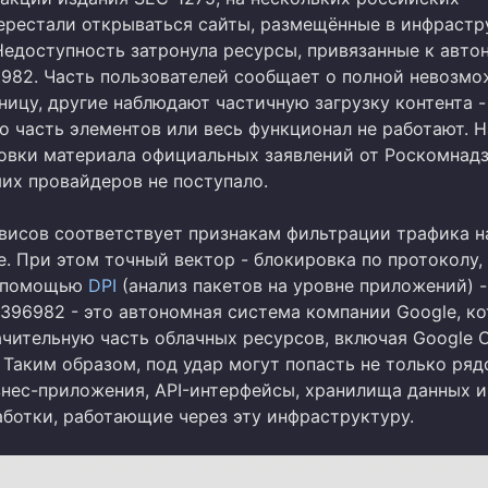
ерестали открываться сайты, размещённые в инфрастр
 Недоступность затронула ресурсы, привязанные к авт
982. Часть пользователей сообщает о полной невозм
ницу, другие наблюдают частичную загрузку контента -
о часть элементов или весь функционал не работают. Н
овки материала официальных заявлений от Роскомнадз
мих провайдеров не поступало.
висов соответствует признакам фильтрации трафика н
. При этом точный вектор - блокировка по протоколу, 
с помощью
DPI
(анализ пакетов на уровне приложений) -
С396982 - это автономная система компании Google, к
ачительную часть облачных ресурсов, включая Google 
. Таким образом, под удар могут попасть не только ря
изнес-приложения, API-интерфейсы, хранилища данных и
аботки, работающие через эту инфраструктуру.