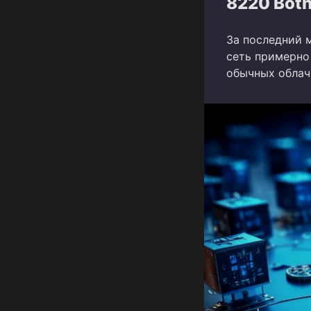
8220 Botn
За последний м
сеть примерно 
обычных облач