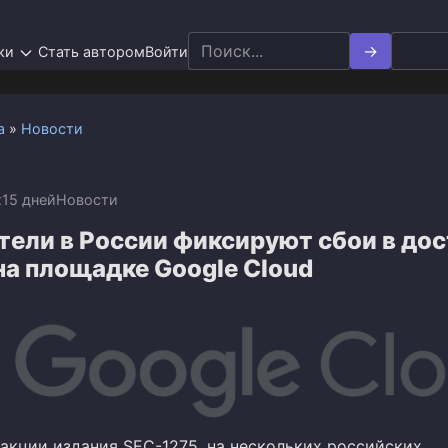
Search
ки
Стать автором
Войти
for:
а
»
Новости
x
15 дней
Новости
тели в России фиксируют сбои в дос
на площадке Google Cloud
акции издания SEC-1275, на нескольких российских