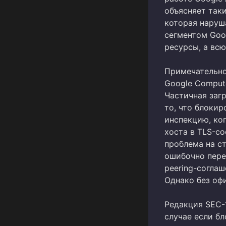
объясняет так
которая наруш
сегментом Goo
ресурсы, а вс
Примечательно
Google Compute
Частичная заг
то, что блоки
инспекцию, ко
хоста в TLS-с
проблема на с
ошибочно пере
peering-соглаш
Однако без оф
Редакция SEC-
случае если б