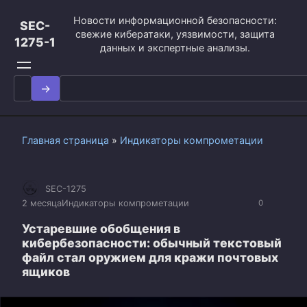
Перейти
Новости информационной безопасности:
к
SEC-
свежие кибератаки, уязвимости, защита
контенту
1275-1
данных и экспертные анализы.
Search
for:
Главная страница
»
Индикаторы компрометации
SEC-1275
2 месяца
Индикаторы компрометации
0
Устаревшие обобщения в
кибербезопасности: обычный текстовый
файл стал оружием для кражи почтовых
ящиков