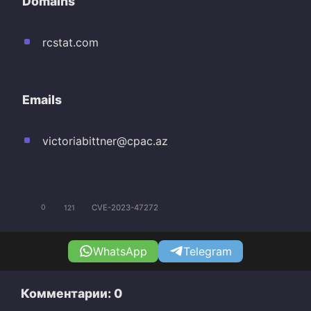
Domains
rcstat.com
Emails
victoriabittner@cpac.az
CVE-2023-47272
0
121
WhatsApp
Telegram
Комментарии: 0