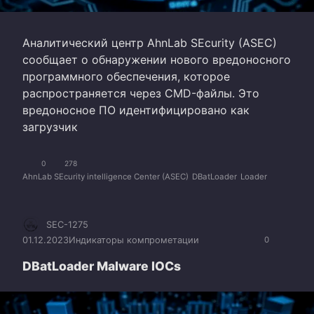
Аналитический центр AhnLab SEcurity (ASEC)
сообщает о обнаружении нового вредоносного
программного обеспечения, которое
распространяется через CMD-файлы. Это
вредоносное ПО идентифицировано как
загрузчик
0
278
AhnLab SEcurity intelligence Center (ASEC)
DBatLoader
Loader
SEC-1275
01.12.2023
Индикаторы компрометации
0
DBatLoader Malware IOCs