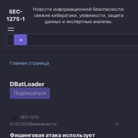
Перейти
Новости информационной безопасности:
к
SEC-
свежие кибератаки, уязвимости, защита
контенту
1275-1
данных и экспертные анализы.
Search
for:
Главная страница
DBatLoader
Подписаться
SEC-1275
01.07.2025
Безопасность
0
Фишинговая атака использует