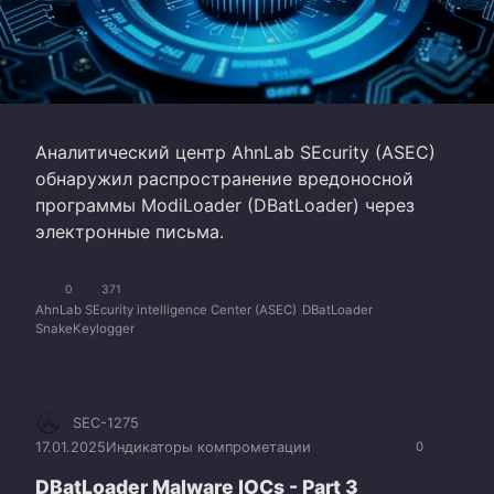
Аналитический центр AhnLab SEcurity (ASEC)
обнаружил распространение вредоносной
программы ModiLoader (DBatLoader) через
электронные письма.
0
371
AhnLab SEcurity intelligence Center (ASEC)
DBatLoader
SnakeKeylogger
SEC-1275
17.01.2025
Индикаторы компрометации
0
DBatLoader Malware IOCs - Part 3