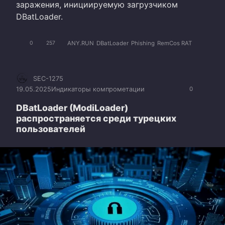
заражения, инициируемую загрузчиком
DBatLoader.
ANY.RUN
DBatLoader
Phishing
RemCos RAT
0
257
SEC-1275
19.05.2025
Индикаторы компрометации
0
DBatLoader (ModiLoader)
распространяется среди турецких
пользователей