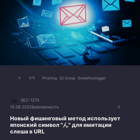
Phishing
S2 Group
SnakeKeylogger
0
375
SEC-1275
15.08.2025
Безопасность
0
Новый фишинговый метод использует
японский символ "ん" для имитации
слеша в URL