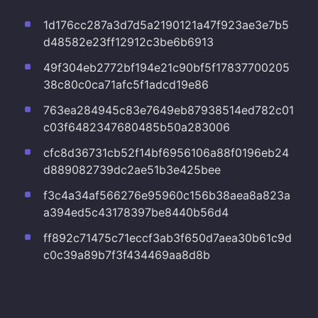
1d176cc287a3d7d5a2190121a47f923ae3e7b5
d48582e23ff12912c3be6b6913
49f304eb2772bf194e21c90bf5f17837700205
38c80c0ca71afc5f1adcd19e86
763ea284945c83e7649eb87938514ed782c01
c03f6482347680485b50a283006
cfc8d36731cb52f14bf6956106a88f0196eb24
d889082739dc2ae51b3e425bee
f3c4a34af566276e95960c156b38aea8a823a
a394ed5c43178397be8440b56d4
ff892c71475c71eccf3ab3f650d7aea30b61c9d
c0c39a89b7f3f434469aa8d8b