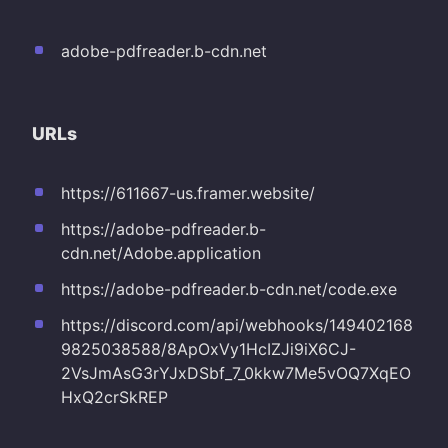
adobe-pdfreader.b-cdn.net
URLs
https://611667-us.framer.website/
https://adobe-pdfreader.b-
cdn.net/Adobe.application
https://adobe-pdfreader.b-cdn.net/code.exe
https://discord.com/api/webhooks/149402168
9825038588/8ApOxVy1HcIZJi9iX6CJ-
2VsJmAsG3rYJxDSbf_7_0kkw7Me5vOQ7XqEO
HxQ2crSkREP