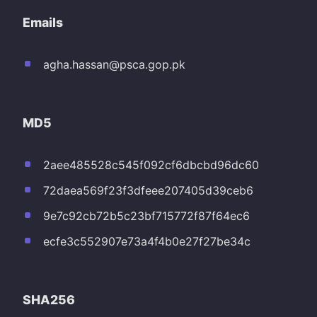
Emails
agha.hassan@psca.gop.pk
MD5
2aee485528c545f092cf6dbcbd96dc60
72daea569f23f3dfeee207405d39ceb6
9e7c92cb72b5c23bf715772f87f64ec6
ecfe3c552907e73a4f4b0e27f27be34c
SHA256