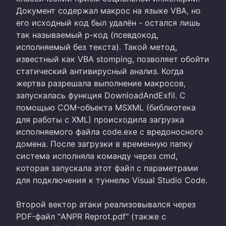
Документ содержал макрос на языке VBA, но
его исходный код был удалён - остался лишь
так называемый p-код (псевдокод,
исполняемый без текста). Такой метод,
известный как VBA stomping, позволяет обойти
статический антивирусный анализ. Когда
жертва разрешала выполнение макросов,
запускалась функция DownloadAndExfil. С
помощью COM-объекта MSXML (библиотека
для работы с XML) происходила загрузка
исполняемого файла code.exe с вредоносного
домена. После загрузки в временную папку
система исполняла команду через cmd,
которая запускала этот файл с параметрами
для подключения к туннелю Visual Studio Code.
Второй вектор атаки реализовывался через
PDF-файл "ANPR Reprot.pdf" (также с