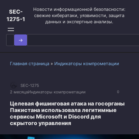
Перейти
Новости информационной безопасности:
к
SEC-
свежие кибератаки, уязвимости, защита
контенту
1275-1
данных и экспертные анализы.
Search
for:
Главная страница
»
Индикаторы компрометации
SEC-1275
2 месяца
Индикаторы компрометации
0
Целевая фишинговая атака на госорганы
Пакистана использовала легитимные
сервисы Microsoft и Discord для
скрытого управления