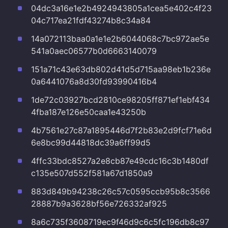
04dc3a16e1e2b4924943805a1cea5e402c4f23
04c717ea21fdf43274b8c34a84
14a072113baa0a1e1e2b6044068c7bc972ae5e
541a0aec06577b0d6663140079
151a71c43e63db802d41d5d715aa98eb1b236e
0a6441076a8d30fd93990416b4
1de72c03927bcd2810ce98205ff871ef1ebf434
4fba187e126e50caa1e43250b
4b7561e27c87a1895446d7f2b83e2d9fcf71e6d
6e8bc99d44818dc39a6ff99d5
4ffc33bdc8527a2e8cb87e49cdc16c3b1480df
c135e507d552f581a67d1850a9
883d849b94238c26c57c0595ccb95b8c3566
28887b9a3628bf56e726332af925
8a6c735f3608719ec9f46d9c6c5fc196db8c97