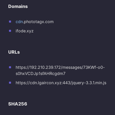
Domains
cdn
.phototagx.com
ifode.xyz
URLs
https://192.210.239.172/messages/73KWf-o0-
s0hxVCDJp1sfAHRcgdm7
https://cdn.lgaircon.xyz:443/jquery-3.3.1.min.js
SHA256