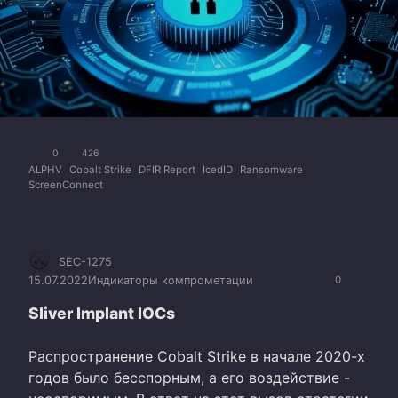
0
426
ALPHV
Cobalt Strike
DFIR Report
IcedID
Ransomware
ScreenConnect
SEC-1275
15.07.2022
Индикаторы компрометации
0
Sliver Implant IOCs
Распространение Cobalt Strike в начале 2020-х
годов было бесспорным, а его воздействие -