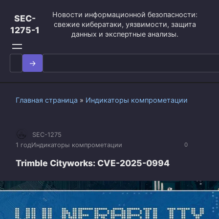
Перейти
Новости информационной безопасности:
к
SEC-
свежие кибератаки, уязвимости, защита
контенту
1275-1
данных и экспертные анализы.
Search
for:
Главная страница
»
Индикаторы компрометации
SEC-1275
1 год
Индикаторы компрометации
0
Trimble Cityworks: CVE-2025-0994