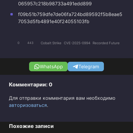
065957c218b98733a491edd899
f09b51b759dfe7de06fa724bd89592f5b8eae5
7053d5fb4891e40f24055103fb
Cobalt Strike
CVE-2025-0994
Recorded Future
0
443
WhatsApp
Telegram
Комментарии: 0
Для отправки комментария вам необходимо
авторизоваться
.
Похожие записи