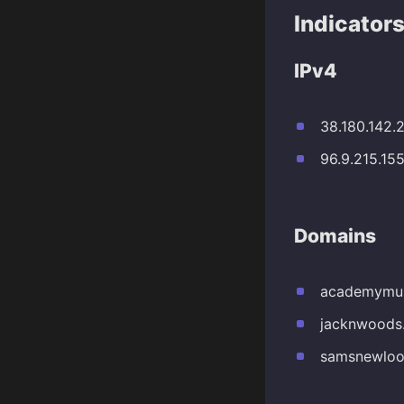
Indicator
IPv4
38.180.142.
96.9.215.15
Domains
academymu
jacknwoods
samsnewloo