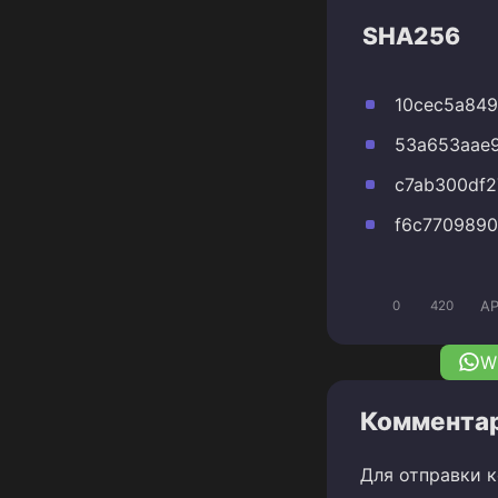
SHA256
10cec5a84
53a653aae9
c7ab300df2
f6c7709890
A
0
420
W
Комментар
Для отправки 