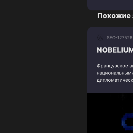
Похожие 
SEC-1275
26
NOBELIUM 
Французское а
национальными
дипломатически