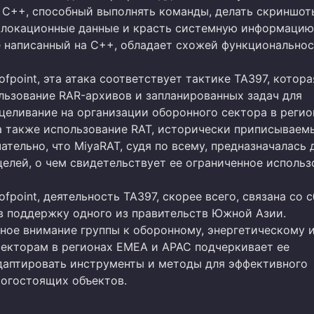
е C++, способный выполнять команды, делать скриншот
олокационные данные и красть системную информацию
е написанный на C++, обладает схожей функциональнос
fpoint, эта атака соответствует тактике TA397, котора
льзование RAR-архивов и запланированных задач для
ацеливание на организации оборонного сектора в регио
а также использование RAT, исторически приписываем
ательно, что MiyaRAT, судя по всему, предназначалась 
елей, о чем свидетельствует ее ограниченное использ
fpoint, деятельность TA397, скорее всего, связана со 
в поддержку одного из правительств Южной Азии.
ное внимание группы к оборонному, энергетическому 
екторам в регионах EMEA и APAC подчеркивает ее
даптировать инструменты и методы для эффективного
огостоящих объектов.