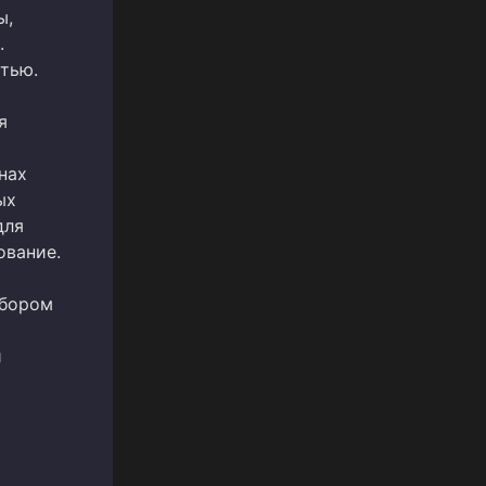
ы,
.
тью.
я
нах
ых
для
ование.
сбором
и