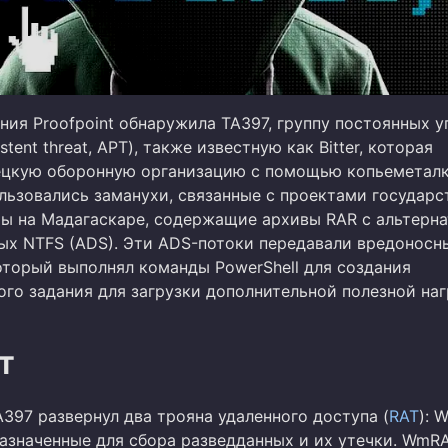
ия Proofpoint обнаружила TA397, группу постоянных у
stent threat, APT), также известную как Bitter, которая
ецкую оборонную организацию с помощью копьеметалк
льзовались заманухи, связанные с проектами государс
ы на Мадагаскаре, содержащие архивы RAR с альтерн
ых NTFS (ADS). Эти ADS-потоки передавали вредоносн
который выполнял команды PowerShell для создания
го задания для загрузки дополнительной полезной наг
T
A397 развернул два трояна удаленного доступа (
RAT
): 
азначенные для сбора разведданных и их утечки. WmRA