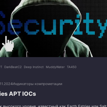
PT
DarkBeatC2
Deep Instinct
MuddyWater
TA450
.11.2024
Индикаторы компрометации
ries APT IOCs
высокого уровня, известный как Earth Estries или Salt