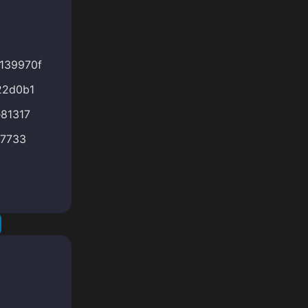
139970f
22d0b1
81317
07733