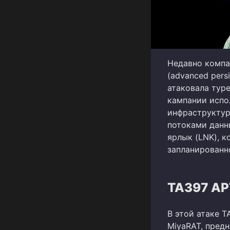
Недавно компан
(advanced persi
атаковала тур
кампании испо
инфраструктур
потоками данн
ярлык (LNK), 
запланированно
TA397 AP
В этой атаке T
MiyaRAT, предн