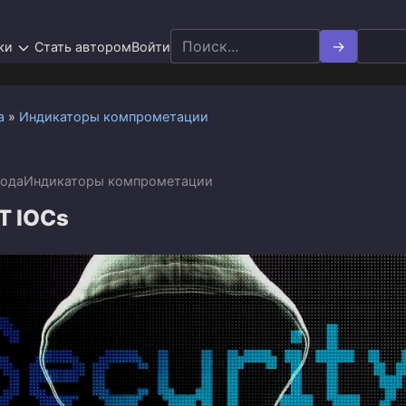
Search
ки
Стать автором
Войти
for:
а
»
Индикаторы компрометации
года
Индикаторы компрометации
T IOCs