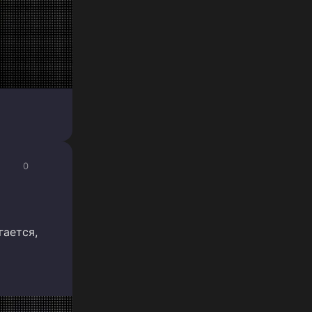
0
гается,