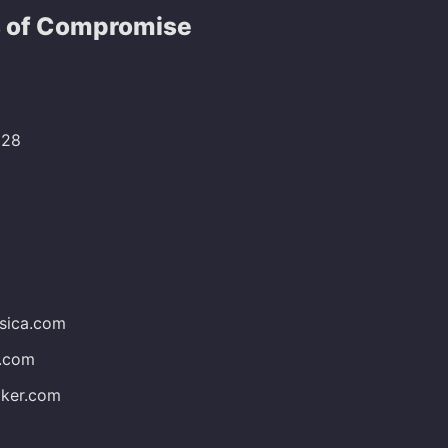
s of Compromise
228
5
sica.com
.com
ker.com