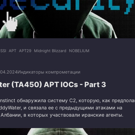
SSI
APT
APT29
Midnight Blizzard
NOBELIUM
.04.2024
Индикаторы компрометации
r (TA450) APT IOCs - Part 3
nstinct обнаружила систему C2, которую, как предпола
ddyWater, и связала ее с предыдущими атаками на
Албании, в которых участвовали иранские агенты.