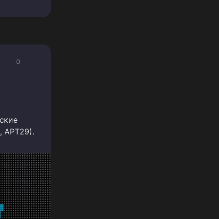
0
ские
, APT29).