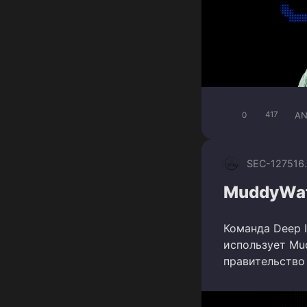
AN
0
417
SEC-1275
16
MuddyWate
Команда Deep I
использует Mu
правительство 