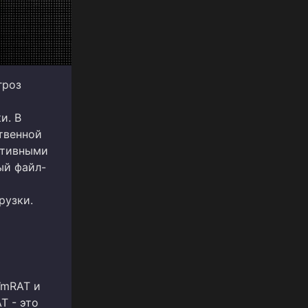
гроз
и. В
твенной
ативными
ый файл-
рузки.
WmRAT и
T - это