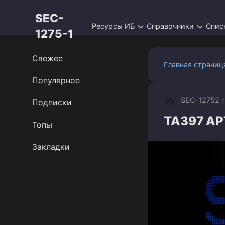
Перейти
SEC-
к
Ресурсы ИБ
Справочники
Спис
контенту
1275-1
Свежее
Главная страниц
Популярное
SEC-1275
2 
Подписки
TA397 AP
Топы
Закладки