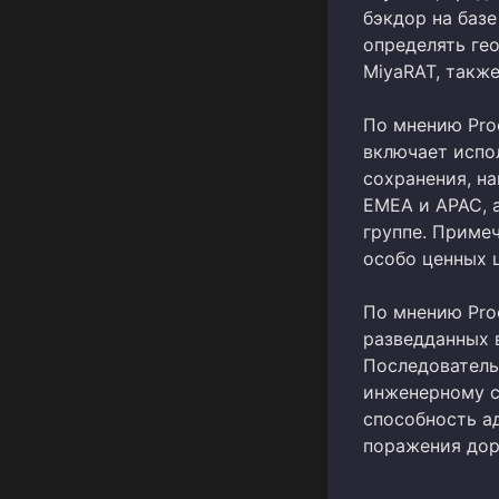
бэкдор на баз
определять ге
MiyaRAT, такж
По мнению Proo
включает испо
сохранения, н
EMEA и APAC, 
группе. Примеч
особо ценных ц
По мнению Proo
разведданных 
Последователь
инженерному с
способность а
поражения дор