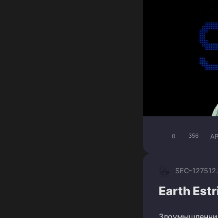
A
0
356
SEC-1275
12
Earth Est
Злоумышленник 