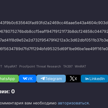
943f9b0c635640fad93fd2a2469cc46aae5e43a4604c903d
678075276bdb8ccf5eaff947f9121f73b8dcf24858c04479
7ad41f8d9e52e2d732f95479f4212a3c3d62dbf0511b37b3e
6f5634789d7fd7ff294bfd95325d69f1be96be1ee49ff161e
PT
MiyaRAT
Proofpoint Threat Research
TA397
WmRAT
hatsApp
VK
Telegram
X
LinkedIn
ии: 0
комментария вам необходимо
авторизоваться
.