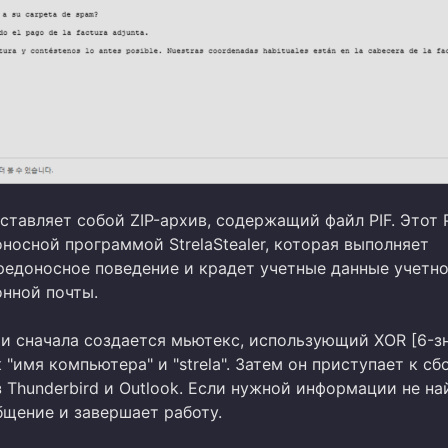
тавляет собой ZIP-архив, содержащий файл PIF. Этот 
носной программой StrelaStealer, которая выполняет
редоносное поведение и крадет учетные данные учетн
онной почты.
и сначала создается мьютекс, использующий XOR [6-з
 "имя компьютера" и "strela". Затем он приступает к сб
Thunderbird и Outlook. Если нужной информации не на
бщение и завершает работу.