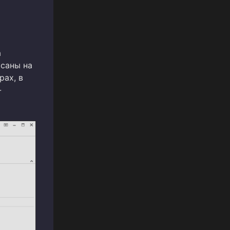
а
исаны на
рах, в
-