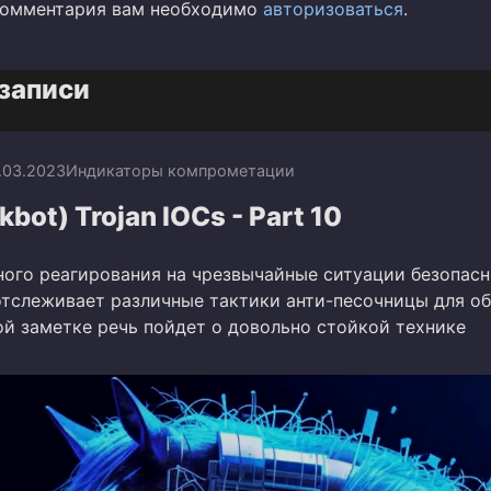
комментария вам необходимо
авторизоваться
.
записи
.03.2023
Индикаторы компрометации
kbot) Trojan IOCs - Part 10
ного реагирования на чрезвычайные ситуации безопас
отслеживает различные тактики анти-песочницы для о
ой заметке речь пойдет о довольно стойкой технике