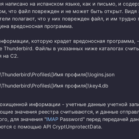
я написано на испанском языке, как и письмо, и соде
ом, что файл поврежден и не может быть открыт. Видя 
тели полагают, что у них поврежден файл, и им трудно 
щена вредоносная программа.
информации, которую крадет вредоносная программа, -
е Thunderbird. Файлы в указанных ниже каталогах счит
 на C2.
hunderbird\Profiles\[Имя профиля]\logins.json
Thunderbird\Profiles\[Имя профиля]\key4.db
похищенной информации - учетные данные учетной зап
ующие значения реестра считываются, и данные отправ
ого, для значения "
IMAP
Password" перед передачей да
тся с помощью API CryptUnprotectData.