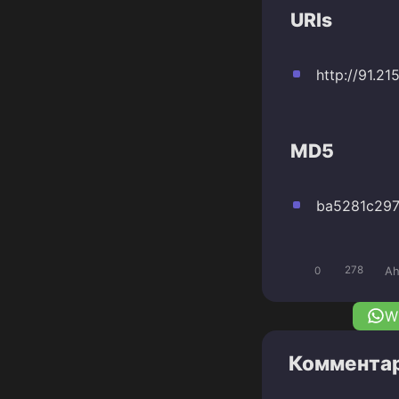
URls
http://91.21
MD5
ba5281c29
Ah
0
278
W
Комментар