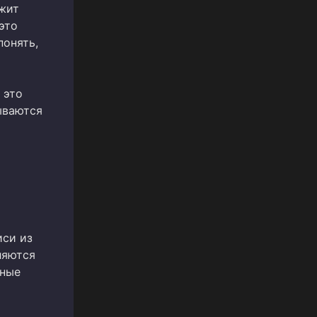
ржит
это
понять,
 это
ываются
иси из
ляются
нные