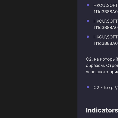
HKCU\SOFTWA
111d3B88A0
HKCU\SOFTWA
111d3B88A0
HKCU\SOFTWA
111d3B88A0
C2, на которы
образом. Строк
успешного при
C2 - hxxp://
Indicator