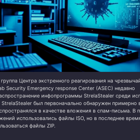
 группа Центра экстренного реагирования на чрезвыча
b Security Emergency response Center (ASEC) недавно
аспространение инфопрограммы StrelaStealer среди ис
 StrelaStealer был первоначально обнаружен примерно 
аспространялся в качестве вложения в спам-письма. В
ожений использовались файлы ISO, но в последнее врем
льзоваться файлы ZIP.