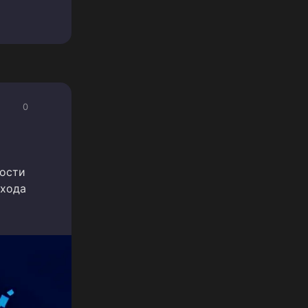
0
ности
бхода