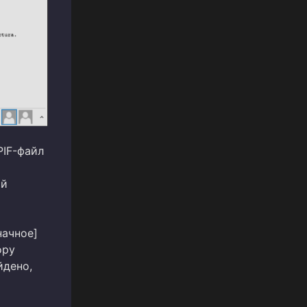
PIF-файл
ой
начное]
ору
йдено,