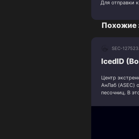
Для отправки 
Похожие 
SEC-1275
23
IcedID (Bo
Центр экстрен
АнЛаб (ASEC) 
песочниц. В эт