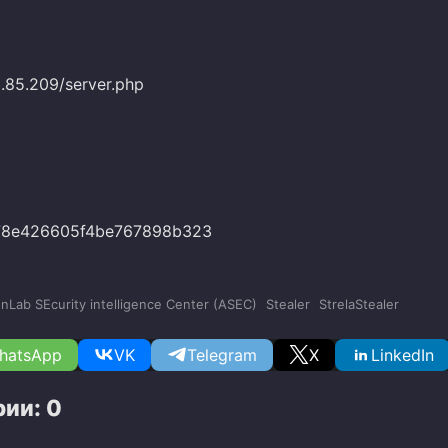
5.85.209/server.php
78e426605f4be767898b323
nLab SEcurity intelligence Center (ASEC)
Stealer
StrelaStealer
hatsApp
VK
Telegram
X
LinkedIn
ии: 0