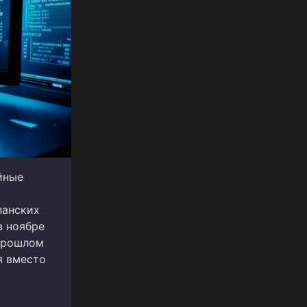
йные
панских
в ноябре
 прошлом
я вместо