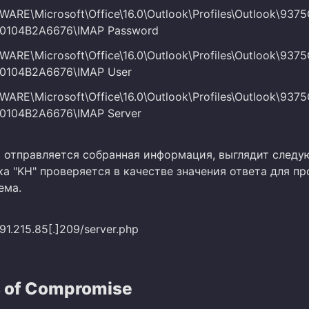
RE\Microsoft\Office\16.0\Outlook\Profiles\Outlook\937
0104B2A6676\IMAP Password
RE\Microsoft\Office\16.0\Outlook\Profiles\Outlook\937
0104B2A6676\IMAP User
RE\Microsoft\Office\16.0\Outlook\Profiles\Outlook\937
0104B2A6676\IMAP Server
й отправляется собранная информация, выглядит след
а "KH" проверяется в качестве значения ответа для п
ема.
91.215.85[.]209/server.php
s of Compromise