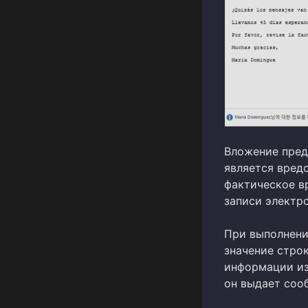
Вложение предс
является вредо
фактическое в
записи электр
При выполнени
значение строк
информации из 
он выдает соо