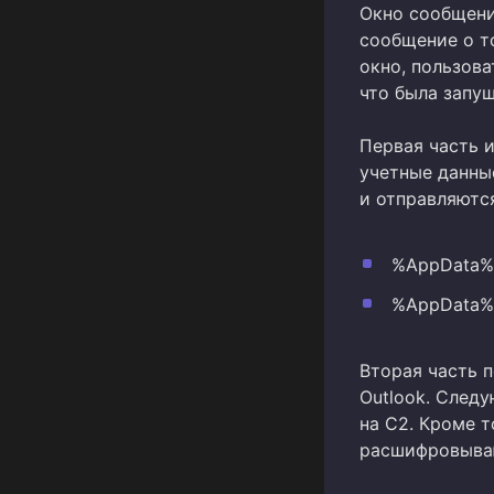
Окно сообщени
сообщение о т
окно, пользова
что была запу
Первая часть 
учетные данны
и отправляются
%AppData%\T
%AppData%\
Вторая часть 
Outlook. След
на C2. Кроме т
расшифровываю