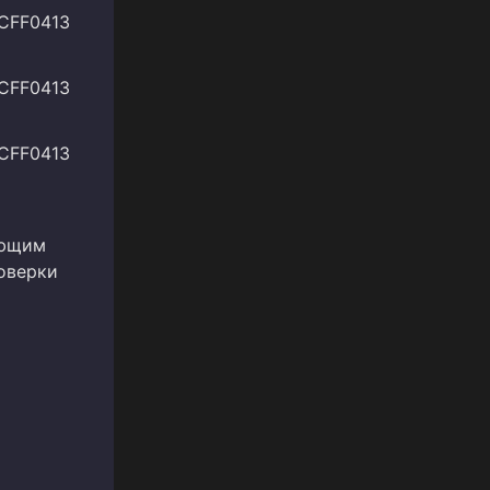
5CFF0413
5CFF0413
5CFF0413
ующим
роверки