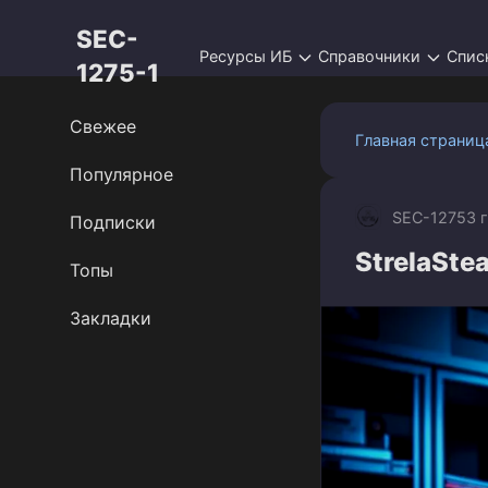
Перейти
SEC-
к
Ресурсы ИБ
Справочники
Спис
контенту
1275-1
Свежее
Главная страниц
Популярное
SEC-1275
3 
Подписки
StrelaStea
Топы
Закладки