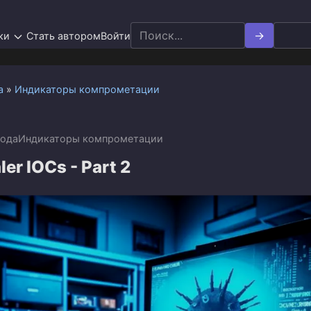
Search
ки
Стать автором
Войти
for:
а
»
Индикаторы компрометации
года
Индикаторы компрометации
ler IOCs - Part 2