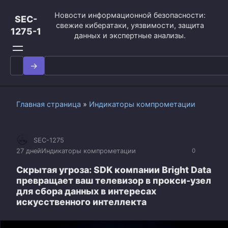
Перейти
Новости информационной безопасности:
к
SEC-
свежие кибератаки, уязвимости, защита
контенту
1275-1
данных и экспертные анализы.
Search
for:
Главная страница
»
Индикаторы компрометации
SEC-1275
27 дней
Индикаторы компрометации
0
Скрытая угроза: SDK компании Bright Data
превращает ваш телевизор в прокси-узел
для сбора данных в интересах
искусственного интеллекта