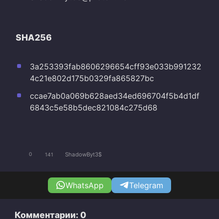
SHA256
3a253393fab8606296654cff93e033b991232
4c21e802d175b0329fa865827bc
ccae7ab0a069b628aed34ed696704f5b4d1df
6843c5e58b5dec821084c275d68
ShadowByt3$
0
141
WhatsApp
Telegram
Комментарии: 0