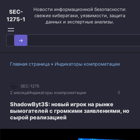
Перейти
Новости информационной безопасности:
к
SEC-
свежие кибератаки, уязвимости, защита
контенту
1275-1
данных и экспертные анализы.
Search
for:
Главная страница
»
Индикаторы компрометации
SEC-1275
2 месяца
Индикаторы компрометации
0
ShadowByt3$: новый игрок на рынке
вымогателей с громкими заявлениями, но
сырой реализацией