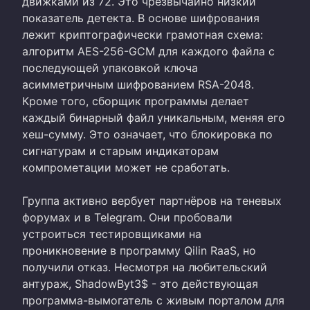
движками из 72. Это чрезвычайно низкий
показатель детекта. В основе шифрования
лежит криптографически грамотная схема:
алгоритм AES-256-GCM для каждого файла с
последующей упаковкой ключа
асимметричным шифрованием RSA-2048.
Кроме того, сборщик программы делает
каждый бинарный файл уникальным, меняя его
хеш-сумму. Это означает, что блокировка по
сигнатурам и старым индикаторам
компрометации может не сработать.
Группа активно вербует партнёров на теневых
форумах и в Telegram. Они пробовали
устроиться тестировщиками на
проникновение в программу Qilin RaaS, но
получили отказ. Несмотря на любительский
антураж, ShadowByt3$ - это действующая
программа-вымогатель с живым порталом для