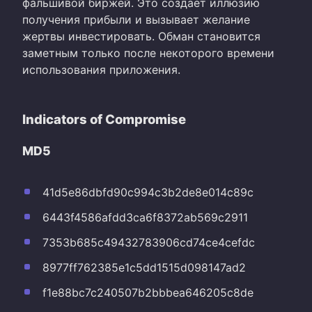
фальшивой биржей. Это создает иллюзию
получения прибыли и вызывает желание
жертвы инвестировать. Обман становится
заметным только после некоторого времени
использования приложения.
Indicators of Compromise
MD5
41d5e86dbfd90c994c3b2de8e014c89c
6443f4586afdd3ca6f8372ab569c2911
7353b685c49432783906cd74ce4cefdc
8977ff762385e1c5dd1515d098147ad2
f1e88bc7c240507b2bbbea646205c8de