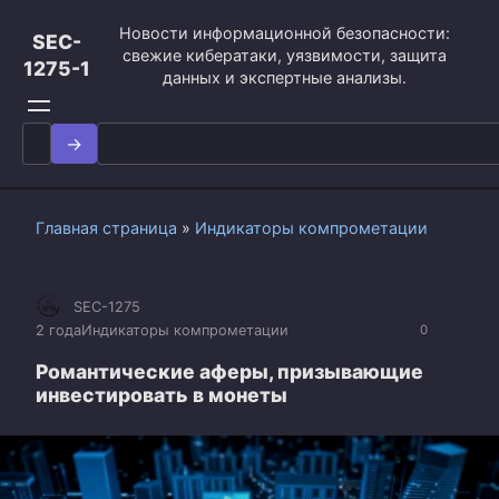
Перейти
Новости информационной безопасности:
к
SEC-
свежие кибератаки, уязвимости, защита
контенту
1275-1
данных и экспертные анализы.
Search
for:
Главная страница
»
Индикаторы компрометации
SEC-1275
2 года
Индикаторы компрометации
0
Романтические аферы, призывающие
инвестировать в монеты