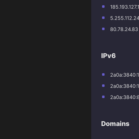
185.193.127.
5.255.112.2
80.78.24.83
IPv6
2a0a:3840:1
2a0a:3840:1
2a0a:3840:8
Domains