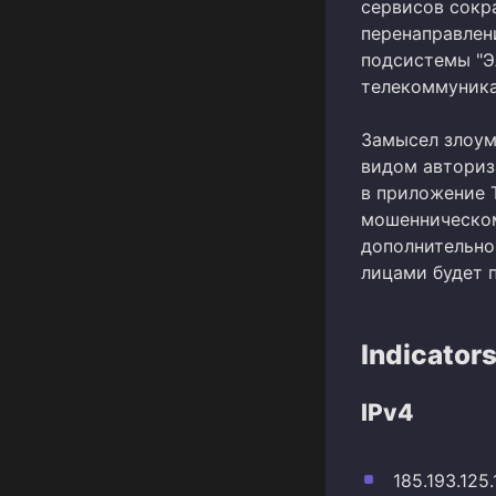
сервисов сокра
перенаправлен
подсистемы "Э
телекоммуникац
Замысел злоум
видом авториз
в приложение T
мошенническом
дополнительно
лицами будет п
Indicator
IPv4
185.193.125