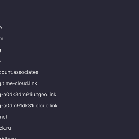
e
om
g
o
count.associates
.t.me-cloud.link
g-a0dk3dm91iu.tgeo.link
g-a0dm91dk31i.cloue.link
.net
ck.ru
bile.ru