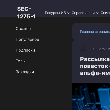
Перейти
SEC-
к
Ресурсы ИБ
Справочники
Спис
контенту
1275-1
Свежее
Главная страниц
Популярное
SEC-1275
3 
Подписки
Рассылка
Топы
повесток
Закладки
альфа-им