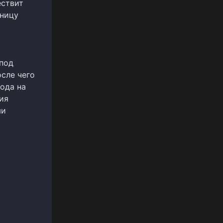
ествит
аницу
под
сле чего
вода на
ия
ми