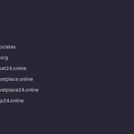
ociates
.org
et24.online
etplace.online
etplace24.online
p24.online
g