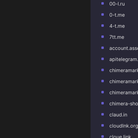
00-l.ru
0-t.me
4-t.me
7tt.me
account.ass
apitelegram
chimeramark
chimeramark
chimeramark
chimera-sho
claud.in
cloudlnk.or
cloue.link