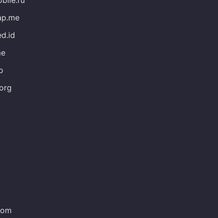
ap.me
d.id
me
o
.org
com