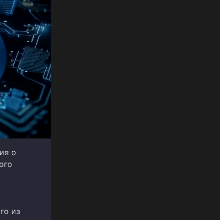
ия о
ого
го из