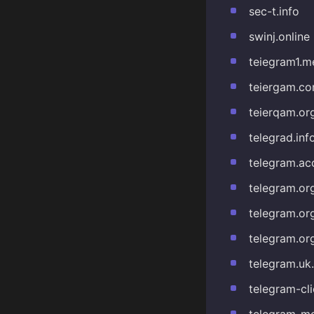
sec-t.info
swinj.online
teiegram1.m
teiergam.c
teierqam.or
telegrad.inf
telegram.ac
telegram.org
telegram.or
telegram.or
telegram.uk
telegram-cli
telegram-mo