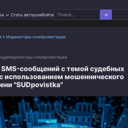
Search
ки
Стать автором
Войти
for:
а
»
Индикаторы компрометации
года
Индикаторы компрометации
 SMS-сообщений с темой судебных
 с использованием мошеннического
ени "SUDpovistka"