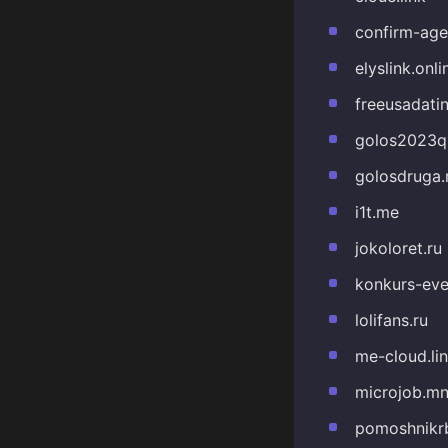
confirm-age
elyslink.onli
freeusadati
golos2023q
golosdruga.
i1t.me
jokoloret.ru
konkurs-eve
lolifans.ru
me-cloud.li
microjob.m
pomoshnikrb