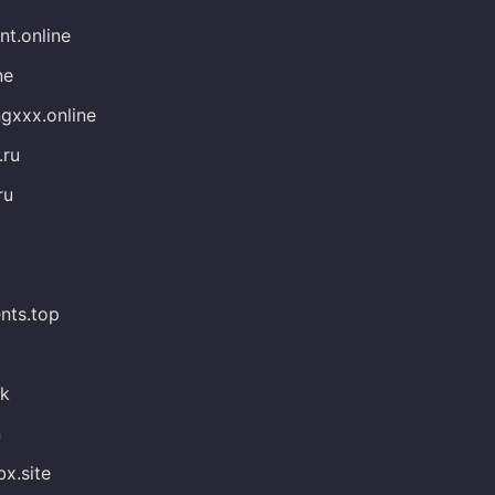
nt.online
ne
ngxxx.online
.ru
ru
nts.top
nk
n
x.site