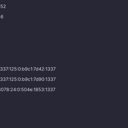
152
46
337:125:0:b9c1:7d42:1337
337:125:0:b9c1:7d90:1337
078:24:0:504e:1853:1337