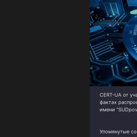
CERT-UA от уч
фактах распро
имени "SUDpovi
Упомянутые со