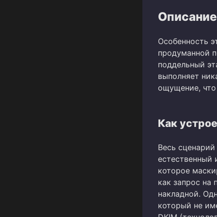
Описание
Особенность э
продуманной п
поддельный эт
выполняет ник
ощущение, что
Как устрое
Весь сценарий
естественный 
которое маски
как запрос на
накладной. Одн
который не им
DKIM (техноло