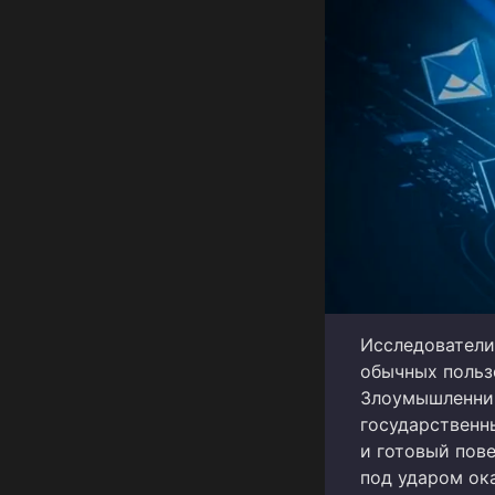
Исследователи
обычных польз
Злоумышленник
государственн
и готовый пов
под ударом ок