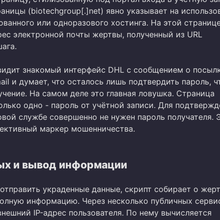
аницы (biotechgroup[.]net) явно указывает на использо
ванного или одноразового хостинга. На этой страниц
рес электронной почты жертвы, полученный из URL
ага.
видит знакомый интерфейс DHL с сообщением о посылк
ail и думает, что осталось лишь подтвердить пароль, 
учение. На самом деле это главная ловушка. Страница
олько одно - пароль от учётной записи. Для подтвержд
овой службе совершенно не нужен пароль получателя. 
фективный маркер мошенничества.
ых и вывод информации
 отправить украденные данные, скрипт собирает о жер
олную информацию. Через несколько публичных серви
внешний IP-адрес пользователя. По нему вычисляется