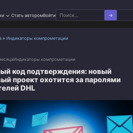
Search
ки
Стать автором
Войти
for:
а
»
Индикаторы компрометации
месяца
Индикаторы компрометации
ый код подтверждения: новый
ый проект охотится за паролями
телей DHL