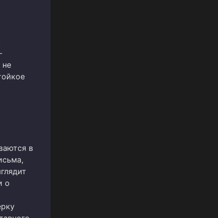
в
-
 не
тойкое
ваются в
исьма,
ыглядит
и о
ерку
тавного