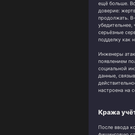
ещё больше. В
доверие: жерт
продолжать. В
убедительнее, 
серьёзные сер
подделку как 
Инженеры атак
появлением пол
социальной ин
данные, связы
действительно
настроена на с
Кража учё
После ввода ко
фишинговую ст