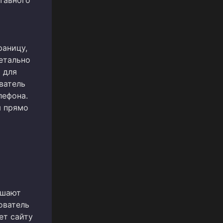
раницу,
етально
 для
ватель
лефона.
я прямо
ешают
ователь
ет сайту