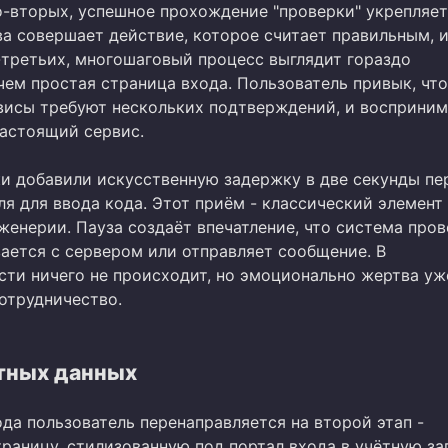
о-вторых, успешное прохождение "проверки" укрепляет
ва совершает действие, которое считает правильным, и
-третьих, многошаговый процесс выглядит гораздо
чем простая страница входа. Пользователь привык, что
висы требуют нескольких подтверждений, и восприним
настоящий сервис.
и добавили искусственную задержку в две секунды пе
я для ввода кода. Этот приём - классический элемент
женерии. Пауза создаёт впечатление, что система про
вается с сервером или отправляет сообщение. В
сти ничего не происходит, но эмоционально жертва уж
отрудничество.
тных данных
да пользователь перенаправляется на второй этап -
раницу, стилизованную под портал входа в учётную за