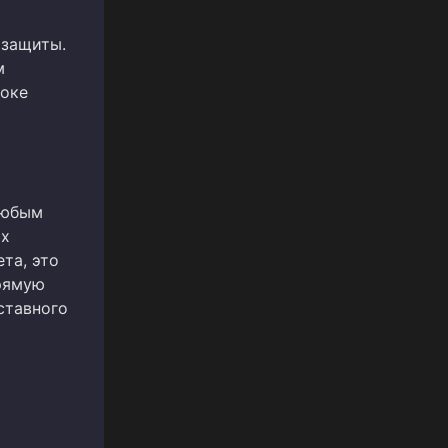
 защиты.
м
роке
любым
ых
та, это
прямую
ставного