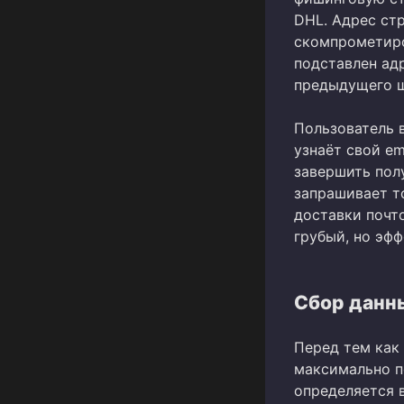
DHL. Адрес стр
скомпрометиро
подставлен ад
предыдущего ш
Пользователь 
узнаёт свой em
завершить пол
запрашивает т
доставки почт
грубый, но эф
Сбор данн
Перед тем как
максимально п
определяется 