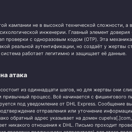
той кампании не в высокой технической сложности, а 
сихологической инженерии. Главный элемент доверия 
ап проверки с одноразовым кодом (OTP). Эта механика
акой реальной аутентификации, но создаёт у жертвы с
 система работает легитимно и защищает её данные.
на атака
 состоит из одиннадцати шагов, но для жертвы они сли
и привычный процесс. Всё начинается с фишингового п
руется под уведомление от DHL Express. Сообщение в
 подтверждение отправления или уточнение информаци
ако обратный адрес указывает на домен cupelva[.]com,
еет никакого отношения к DHL. Письмо проходит пров
гия проверки подлинности отправителя) для этого подс