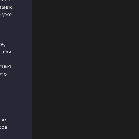
вание
е уже
е,
чтобы
ения
Это
тве
сов