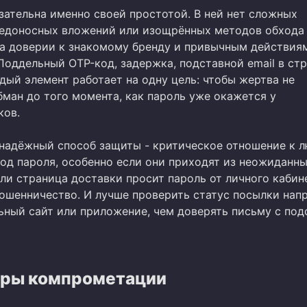
зательна именно своей простотой. В ней нет сложных
редоносных вложений или изощрённых методов обхода
на доверии к знакомому бренду и привычным действия
Поддельный OTP-код, задержка, подставной email в ст
дый элемент работает на одну цель: чтобы жертва не
бман до того момента, как пароль уже окажется у
ков.
надёжный способ защиты - критическое отношение к 
вод пароля, особенно если они приходят из неожиданн
ли страница доставки просит пароль от личного кабине
мошенничество. И лучше проверить статус посылки на
ьный сайт или приложение, чем доверять письму с под
ры компрометации