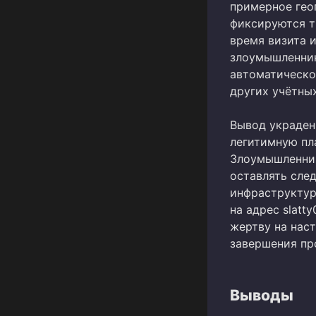
примерное гео
фиксируются т
время визита 
злоумышленник
автоматическо
других учётны
Вывод украден
легитимную пл
Злоумышленник
оставлять след
инфраструктуры
на адрес slatt
жертву на нас
завершения пр
Выводы