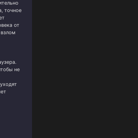
ительно
, точное
ет
овека от
 взлом
узера.
чтобы не
 уходят
яет