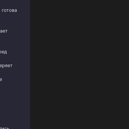
 готова
ает
ред
веряет
е
пись