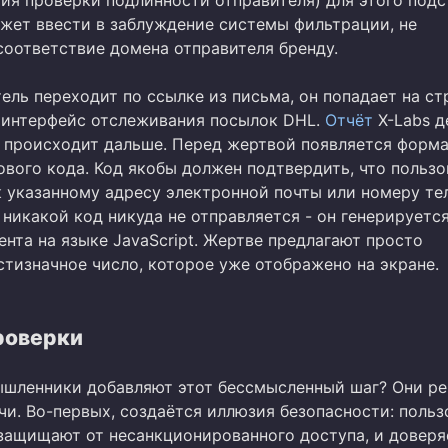
ожет ввести в заблуждение системы фильтрации, не
оответствие домена отправителя бренду.
ель переходит по ссылке из письма, он попадает на ст
интерфейс отслеживания посылок DHL.
Отчёт
X-Labs д
о происходит дальше. Перед жертвой появляется форма
ового кода. Код якобы должен подтвердить, что пользо
к указанному адресу электронной почты или номеру те
никакой код никуда не отправляется - он генерируетс
ента на языке JavaScript. Жертве предлагают просто
стизначное число, которое уже отображено на экране.
роверки
шленники добавляют этот бессмысленный шаг? Они р
чи. Во-первых, создаётся иллюзия безопасности: польз
 защищают от несанкционированного доступа, и доверя