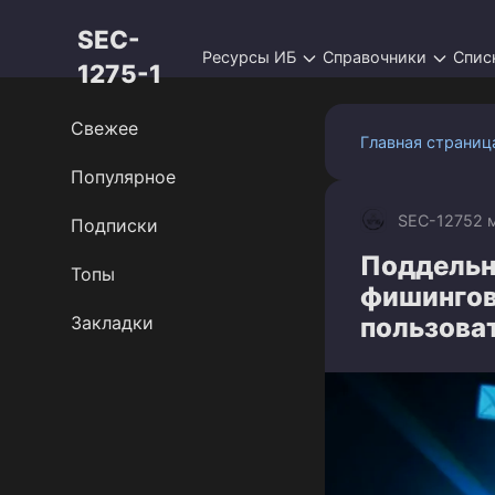
Перейти
SEC-
к
Ресурсы ИБ
Справочники
Спис
контенту
1275-1
Свежее
Главная страниц
Популярное
SEC-1275
2 
Подписки
Поддельн
Топы
фишингов
Закладки
пользова