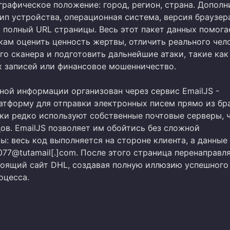
графическое положение: город, регион, страна. Дополн
ип устройства, операционная система, версия браузера
и полный URL страницы. Весь этот пакет данных помога
ам оценить ценность жертвы, отличить реального чел
го сканера и подготовить дальнейшие атаки, такие как
х записей или финансовое мошенничество.
ной информации организован через сервис EmailJS -
атформу для отправки электронных писем прямо из бра
и редко используют собственные почтовые серверы, 
ов. EmailJS позволяет им обойтись без сложной
: весь код выполняется на стороне клиента, а данные
y077@tutamail[.]com. После этого страница перенаправл
тоящий сайт DHL, создавая полную иллюзию успешного
оцесса.