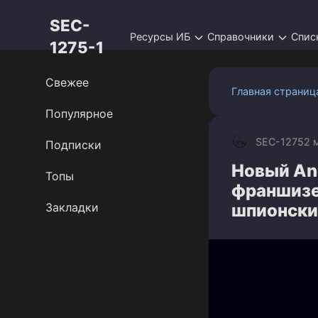
Перейти
SEC-
к
Ресурсы ИБ
Справочники
Спис
контенту
1275-1
Свежее
Главная страниц
Популярное
SEC-1275
2 
Подписки
Новый And
Топы
франшизе
Закладки
шпионски