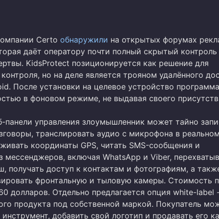
компании Certo
обнаружили
на открытых форумах рекл
торая даёт оператору почти полный скрытый контроль
ртвы. KidsProtect позиционируется как решение для
контроля, но на деле является трояном удалённого до
roid. После установки на целевое устройство программ
остью в фоновом режиме, не выдавая своего присутств
-панели управления злоумышленник может тайно запи
зговоры, транслировать аудио с микрофона в реально
еживать координаты GPS, читать SMS-сообщения и
з мессенджеров, включая WhatsApp и Viber, перехваты
, получать доступ к контактам и фотографиям, а такж
вировать фронтальную и тыловую камеры. Стоимость 
60 долларов. Отдельно предлагается опция white-label 
ого продукта под собственной маркой. Покупатель мо
инструмент, добавить свой логотип и продавать его к