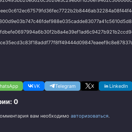
9920493bb20ed626c3026e3c29eb6f1d56ef9462c306066c
eec0c612ec67579fd36fec7722b2b8446ab32284a08f44f4
800d9e03b747c46fdef988e035cadde83077a41c5610d5d8
dfdbefe0697994a6b30f2b8a4e39ef1ad6c9427b921b2ccd9
ce35ecd3c83f18addf77f8ff49444d09847eaeef9c8e87837
hatsApp
VK
Telegram
X
LinkedIn
ии: 0
комментария вам необходимо
авторизоваться
.