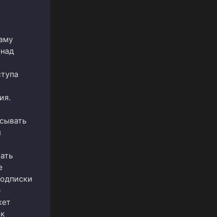
аму
 над
ступа
а
ия.
сывать
м
вать
е
подписки
-
жет
ак