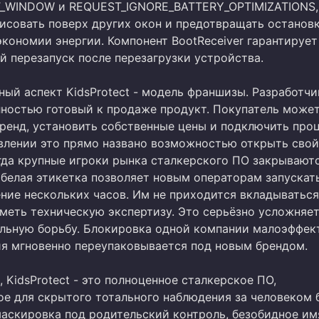
_WINDOW и REQUEST_IGNORE_BATTERY_OPTIMIZATIONS,
рисовать поверх других окон и предотвращать останов
экономии энергии. Компонент BootReceiver гарантирует
й перезапуск после перезагрузки устройства.
ый аспект KidsProtect - модель франшизы. Разработчи
лностью готовый к продаже продукт. Покупатель може
бренд, установить собственные цены и подключить про
явлении это прямо названо возможностью открыть свой
огда крупные игроки рынка сталкерского ПО закрывают
 белая этикетка позволяет новым операторам запускат
ение нескольких часов. Им не приходится вкладываться
иметь техническую экспертизу. Это серьёзно усложняе
льную борьбу. Блокировка одной компании малоэффек
ия мгновенно переупаковывается под новым брендом.
 KidsProtect - это полноценное сталкерское ПО,
ое для скрытого тотального наблюдения за человеком б
маскировка под родительский контроль, безобидное им