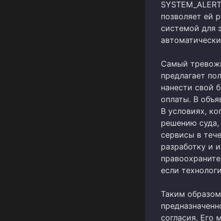
SYSTEM_ALERT
позволяет ей 
системой для 
автоматически
Самый тревожн
предлагает по
нанести свой 
оплаты. В объ
В условиях, к
решению суда,
сервисы в теч
разработку и 
правоохраните
если технолог
Таким образом,
предназначенн
согласия. Его 