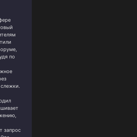
фере
говый
ителям
атили
форуме,
удя по
ожное
рез
 слежки.
ердил
ашивает
жению,
т запрос