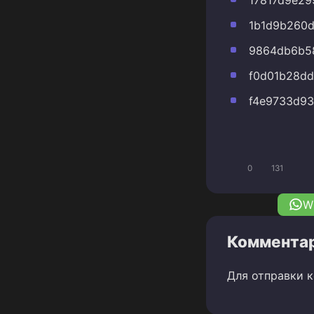
17817d9e2
1b1d9b260d
9864db6b5
f0d01b28d
f4e9733d93
0
131
W
Комментар
Для отправки 