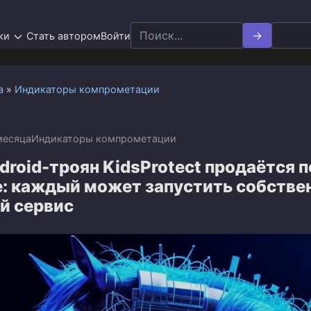
Search
ки
Стать автором
Войти
for:
а
»
Индикаторы компрометации
месяца
Индикаторы компрометации
roid-троян KidsProtect продаётся п
: каждый может запустить собстве
й сервис