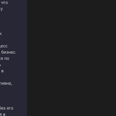
 что
ку
к
т
цесс
 бизнес.
ся по
ь
 в
т
тивна,
ез его
я в