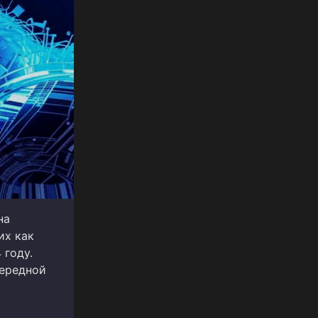
на
их как
 году.
чередной