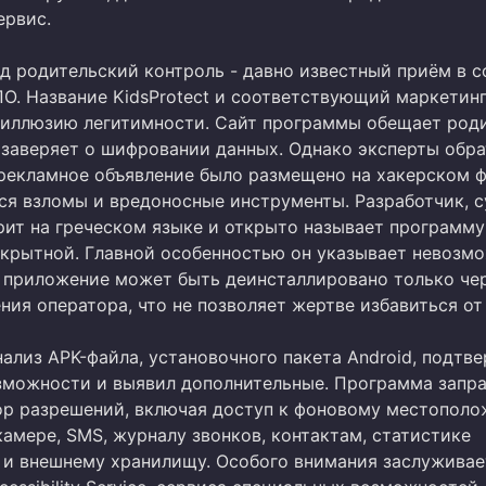
ервис.
д родительский контроль - давно известный приём в с
ПО. Название KidsProtect и соответствующий маркетин
 иллюзию легитимности. Сайт программы обещает род
 заверяет о шифровании данных. Однако эксперты обр
 рекламное объявление было размещено на хакерском 
ся взломы и вредоносные инструменты. Разработчик, с
рит на греческом языке и открыто называет программу
скрытной. Главной особенностью он указывает невозм
: приложение может быть деинсталлировано только че
ния оператора, что не позволяет жертве избавиться от
ализ APK-файла, установочного пакета Android, подтв
зможности и выявил дополнительные. Программа запр
р разрешений, включая доступ к фоновому местополо
камере, SMS, журналу звонков, контактам, статистике
 и внешнему хранилищу. Особого внимания заслуживае