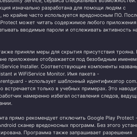
essibility Service, сервиса специальных возможностей.
кция изначально разработана для помощи людям с
, но крайне часто используется вредоносным ПО. Посл
sProtect может читать содержимое любого приложения
ватывать вводимые пароли и отслеживать активность н
также приняли меры для скрытия присутствия трояна.
не приложение отображается под безобидным именем 
FiService Installer. Соответствующие компоненты назван
istant и WiFiService Monitor. Имя пакета -
arentguard - использует шаблонный идентификатор com.
о встречается только в учебных примерах. Это наводи
работчик намеренно избегал оставления следов, ведущ
ании.
та прямо рекомендует отключить Google Play Protect 
Android сканер вредоносных программ. Без этого устан
кирована. Программа также запрашивает разрешения