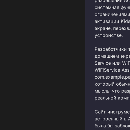
разрешения Acc
системная фун
ограничениями
активации Kid
экране, перех
устройстве.
Разработчики 
домашнем экра
Service или Wi
WiFiService Ass
com.example.p
который обычн
мысль, что раз
реальной комп
Сайт инструмен
встроенный в 
была бы забло