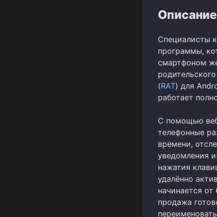
Описание
Специалисты 
программы, ко
смартфоном же
родительского 
(
RAT
) для And
работает полн
С помощью веб
телефонные ра
времени, отсл
уведомления и
нажатия клавиш
удалённо акти
начинается от 
продажа готов
переименовать 