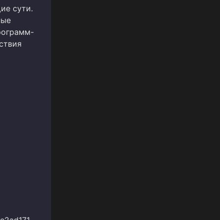
ие сути.
ные
рограмм-
ствия