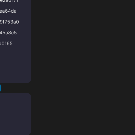
e2ad171
ea64da
9f753a0
45a8c5
d0165