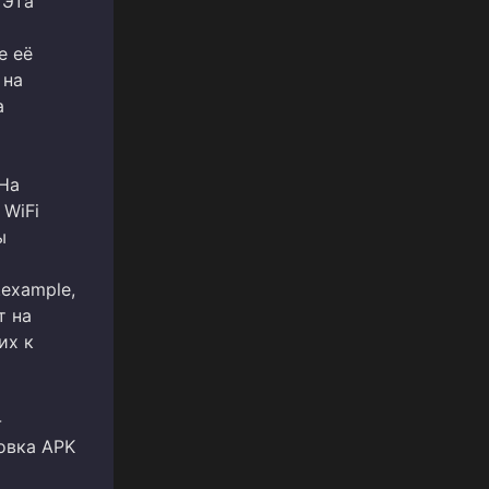
 Эта
е её
 на
а
 На
WiFi
ы
example,
т на
их к
-
овка APK