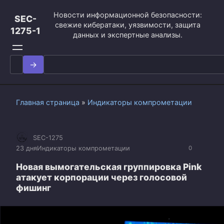
Перейти
Новости информационной безопасности:
к
SEC-
свежие кибератаки, уязвимости, защита
контенту
1275-1
данных и экспертные анализы.
Search
for:
Главная страница
»
Индикаторы компрометации
SEC-1275
23 дня
Индикаторы компрометации
0
Новая вымогательская группировка Pink
атакует корпорации через голосовой
фишинг