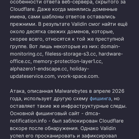
особенности ответа веб-сервера, скрытого за
Cloudflare. Даже когда менялись доменные
имена, сами шаблоны ответов оставались
прежними. В результате Validin смог найти ещё
около десятка свежих доменов, которые,
скорее всего, относятся к той же преступной
группе. Вот лишь некоторые из них: domain-
monitoring.cc, fileless-storage-s3.cc, hardware-
office.cc, memory-protection-layer1.cc,
alphazero1-endscape.cc, holiday-
updateservice.com, vvork-space.com.
Атака, описанная Malwarebytes в апреле 2026
года, использует другую схему
фишинга
, но
оставляет такие же инфраструктурные следы.
Основной фишинговый сайт - dmca-
notification.info - был заблокирован Cloudflare
вскоре после обнаружения. Однако Validin
успел его просканировать и зафиксировал