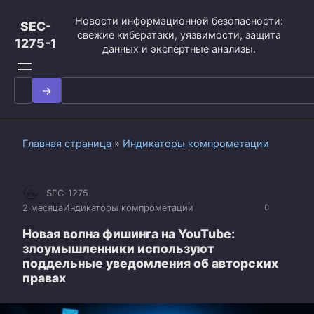
Перейти
Новости информационной безопасности:
к
SEC-
свежие кибератаки, уязвимости, защита
контенту
1275-1
данных и экспертные анализы.
Search
for:
Главная страница
»
Индикаторы компрометации
SEC-1275
2 месяца
Индикаторы компрометации
0
Новая волна фишинга на YouTube:
злоумышленники используют
поддельные уведомления об авторских
правах