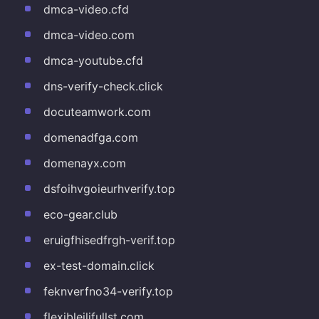
dmca-video.cfd
dmca-video.com
dmca-youtube.cfd
dns-verify-check.click
docuteamwork.com
domenadfga.com
domenayx.com
dsfoihvgoieurhverify.top
eco-gear.club
eruigfhisedfrgh-verif.top
ex-test-domain.click
feknverfno34-verify.top
flexibleilifullst.com