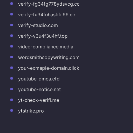
verify-fg34fg778ydsvcg.cc
verify-fu34fuhasfifii99.cc
verify-studio.com
verify-v3u4f3u4hf.top
video-compliance.media
wordsmithcopywriting.com
your-exmaple-domain.click
youtube-dmca.cfd
youtube-notice.net
yt-check-verifi.me
ytstrike.pro