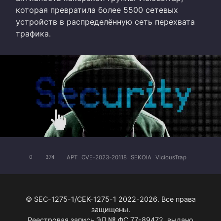
которая превратила более 5500 сетевых
устройств в распределённую сеть перехвата
трафика.
APT
CVE-2023-20118
SEKOIA
ViciousTrap
0
374
© SEC-1275-1/СЕК-1275-1 2022-2026. Все права
защищены.
Реестровая запись ЭЛ № ФС 77-89472, выдано