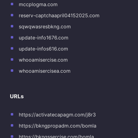
mccplogma.com
reserv-captchaapril04152025.com
sqwqwasresbkng.com
update-info1676.com
update-infos616.com
whooamisercise.com
whooamisercisea.com
URLs
https://activatecapagm.com/j8r3
https://bkngpropadm.com/bomla
https://bkngssercise.com/bomla