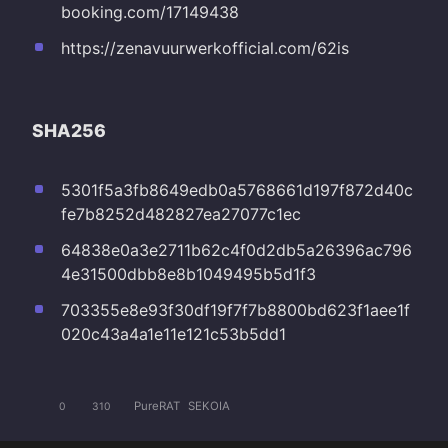
booking.com/17149438
https://zenavuurwerkofficial.com/62is
SHA256
5301f5a3fb8649edb0a5768661d197f872d40c
fe7b8252d482827ea27077c1ec
64838e0a3e2711b62c4f0d2db5a26396ac796
4e31500dbb8e8b1049495b5d1f3
703355e8e93f30df19f7f7b8800bd623f1aee1f
020c43a4a1e11e121c53b5dd1
PureRAT
SEKOIA
0
310