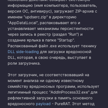
информацию (имя компьютера, пользователь,
версия ОС, антивирус), загружает ZIP-архив с
именем "updserc.zip" в директорию
"AppData\Local", распаковывает его и
устанавливает механизмы персистентности
через запись в реестр (раздел "Run") и
создание ярлыка в папке "Startup".
Распакованный файл .exe использует технику
DLL side-loading
для загрузки вредоносной
DLL, которая, в свою очередь, выступает в
роли загрузчика.
Этот загрузчик, не соответствовавший на
момент анализа ни одному известному
семейству вредоносных программ, использует
легитимный процесс "AddInProcess32.exe" для
рефлективной загрузки в память основного
вредоносного
payload
- PureRAT. Этот метод