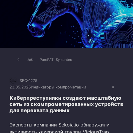
PureRAT
Symantec
0
285
SEC-1275
23.05.2025
Индикаторы компрометации
0
Киберпреступники создают масштабную
сеть из скомпрометированных устройств
для перехвата данных
Эксперты компании Sekoia.io обнаружили
активность хакерской группы ViciousTrap,