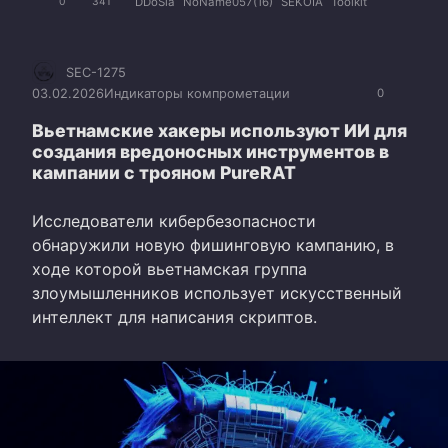
DDoSia
NoName057(16)
SEKOIA
Toolkit
0
341
SEC-1275
03.02.2026
Индикаторы компрометации
0
Вьетнамские хакеры используют ИИ для
создания вредоносных инструментов в
кампании с трояном PureRAT
Исследователи кибербезопасности
обнаружили новую фишинговую кампанию, в
ходе которой вьетнамская группа
злоумышленников использует искусственный
интеллект для написания скриптов.