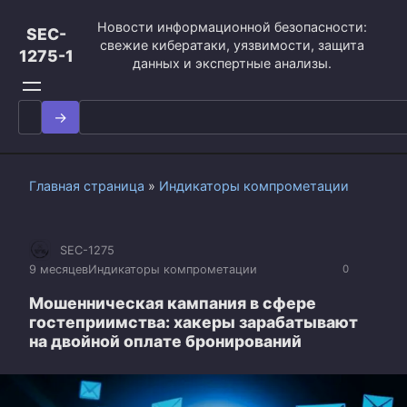
Перейти
Новости информационной безопасности:
к
SEC-
свежие кибератаки, уязвимости, защита
контенту
1275-1
данных и экспертные анализы.
Search
for:
Главная страница
»
Индикаторы компрометации
SEC-1275
9 месяцев
Индикаторы компрометации
0
Мошенническая кампания в сфере
гостеприимства: хакеры зарабатывают
на двойной оплате бронирований